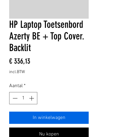
HP Laptop Toetsenbord
Azerty BE + Top Cover.
Backlit
Prijs
€ 336,13
incl.BTW
Aantal
*
In winkelwagen
Nu kopen