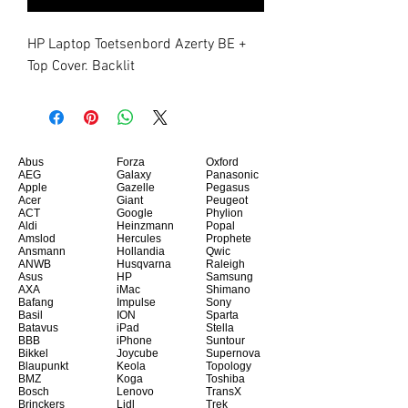
HP Laptop Toetsenbord Azerty BE + 
Top Cover. Backlit
Abus
Forza
Oxford
AEG
Galaxy
Panasonic
Apple
Gazelle
Pegasus
Acer
Giant
Peugeot
ACT
Google
Phylion
Aldi
Heinzmann
Popal
Amslod
Hercules
Prophete
Ansmann
Hollandia
Qwic
ANWB
Husqvarna
Raleigh
Asus
HP
Samsung
AXA
iMac
Shimano
Bafang
Impulse
Sony
Basil
ION
Sparta
Batavus
iPad
Stella
BBB
iPhone
Suntour
Bikkel
Joycube
Supernova
Blaupunkt
Keola
Topology
BMZ
Koga
Toshiba
Bosch
Lenovo
TransX
Brinckers
Lidl
Trek