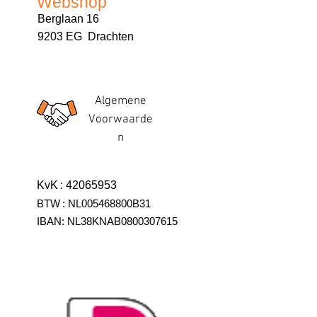
Webshop
Berglaan 16
9203 EG Drachten
Algemene
Voorwaarde
n
KvK
:
42065953
BTW
:
NL005468800B31
IBAN:
NL38KNAB0800307615