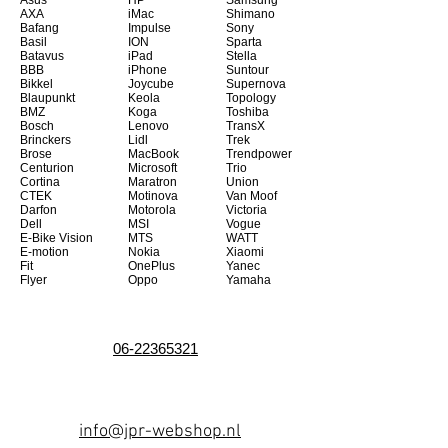
Asus
HP
Samsung
AXA
iMac
Shimano
Bafang
Impulse
Sony
Basil
ION
Sparta
Batavus
iPad
Stella
BBB
iPhone
Suntour
Bikkel
Joycube
Supernova
Blaupunkt
Keola
Topology
BMZ
Koga
Toshiba
Bosch
Lenovo
TransX
Brinckers
Lidl
Trek
Brose
MacBook
Trendpower
Centurion
Microsoft
Trio
Cortina
Maratron
Union
CTEK
Motinova
Van Moof
Darfon
Motorola
Victoria
Dell
MSI
Vogue
E-Bike Vision
MTS
WATT
E-motion
Nokia
Xiaomi
Fit
OnePlus
Yanec
Flyer
Oppo
Yamaha
06-22365321
info@jpr-webshop.nl