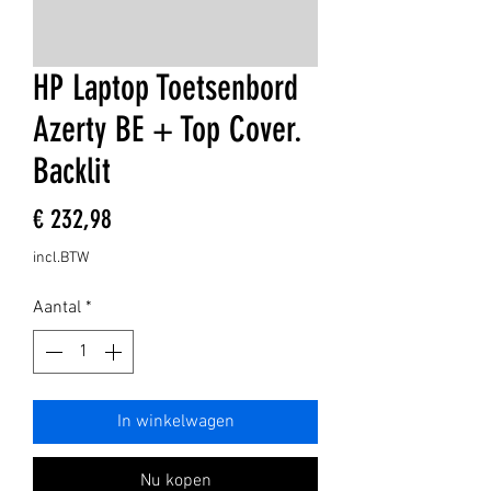
HP Laptop Toetsenbord
Azerty BE + Top Cover.
Backlit
Prijs
€ 232,98
incl.BTW
Aantal
*
In winkelwagen
Nu kopen