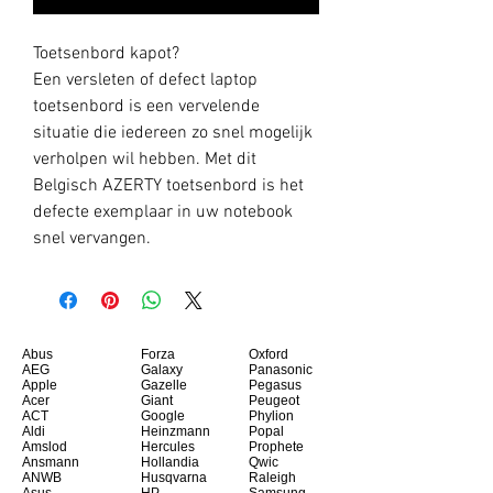
Toetsenbord kapot?
Een versleten of defect laptop
toetsenbord is een vervelende
situatie die iedereen zo snel mogelijk
verholpen wil hebben. Met dit
Belgisch AZERTY toetsenbord is het
defecte exemplaar in uw notebook
snel vervangen.
Abus
Forza
Oxford
AEG
Galaxy
Panasonic
Apple
Gazelle
Pegasus
Acer
Giant
Peugeot
ACT
Google
Phylion
Aldi
Heinzmann
Popal
Amslod
Hercules
Prophete
Ansmann
Hollandia
Qwic
ANWB
Husqvarna
Raleigh