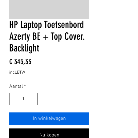
HP Laptop Toetsenbord
Azerty BE + Top Cover.
Backlight
Prijs
€ 345,33
incl.BTW
Aantal
*
In winkelwagen
Nu kopen