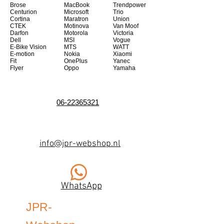
Brose
MacBook
Trendpower
Centurion
Microsoft
Trio
Cortina
Maratron
Union
CTEK
Motinova
Van Moof
Darfon
Motorola
Victoria
Dell
MSI
Vogue
E-Bike Vision
MTS
WATT
E-motion
Nokia
Xiaomi
Fit
OnePlus
Yanec
Flyer
Oppo
Yamaha
06-22365321
info@jpr-webshop.nl
WhatsApp
JPR-