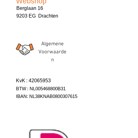
Webshop
Berglaan 16
9203 EG Drachten
Algemene
Voorwaarde
n
KvK
:
42065953
BTW
:
NL005468800B31
IBAN:
NL38KNAB0800307615