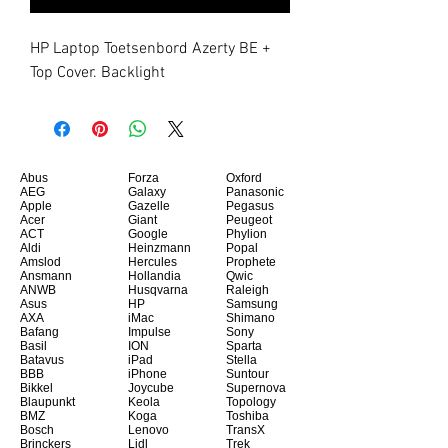
HP Laptop Toetsenbord Azerty BE + 
Top Cover. Backlight
Abus
Forza
Oxford
AEG
Galaxy
Panasonic
Apple
Gazelle
Pegasus
Acer
Giant
Peugeot
ACT
Google
Phylion
Aldi
Heinzmann
Popal
Amslod
Hercules
Prophete
Ansmann
Hollandia
Qwic
ANWB
Husqvarna
Raleigh
Asus
HP
Samsung
AXA
iMac
Shimano
Bafang
Impulse
Sony
Basil
ION
Sparta
Batavus
iPad
Stella
BBB
iPhone
Suntour
Bikkel
Joycube
Supernova
Blaupunkt
Keola
Topology
BMZ
Koga
Toshiba
Bosch
Lenovo
TransX
Brinckers
Lidl
Trek