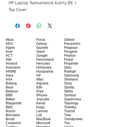
HP Laptop Toetsenbord Azerty BE + 
Top Cover
Abus
Forza
Oxford
AEG
Galaxy
Panasonic
Apple
Gazelle
Pegasus
Acer
Giant
Peugeot
ACT
Google
Phylion
Aldi
Heinzmann
Popal
Amslod
Hercules
Prophete
Ansmann
Hollandia
Qwic
ANWB
Husqvarna
Raleigh
Asus
HP
Samsung
AXA
iMac
Shimano
Bafang
Impulse
Sony
Basil
ION
Sparta
Batavus
iPad
Stella
BBB
iPhone
Suntour
Bikkel
Joycube
Supernova
Blaupunkt
Keola
Topology
BMZ
Koga
Toshiba
Bosch
Lenovo
TransX
Brinckers
Lidl
Trek
Brose
MacBook
Trendpower
Centurion
Microsoft
Trio