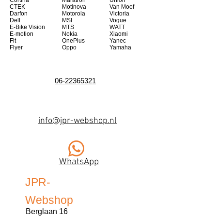
Cortina
Maratron
Union
CTEK
Motinova
Van Moof
Darfon
Motorola
Victoria
Dell
MSI
Vogue
E-Bike Vision
MTS
WATT
E-motion
Nokia
Xiaomi
Fit
OnePlus
Yanec
Flyer
Oppo
Yamaha
06-22365321
info@jpr-webshop.nl
WhatsApp
JPR-
Webshop
Berglaan 16