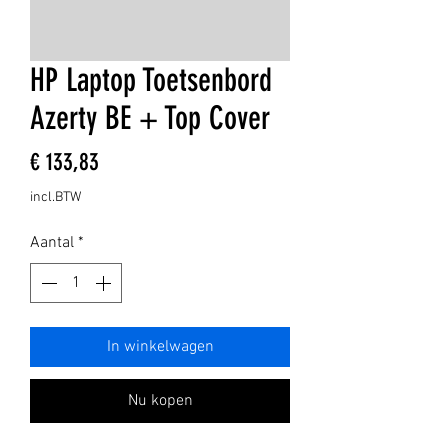
HP Laptop Toetsenbord
Azerty BE + Top Cover
Prijs
€ 133,83
incl.BTW
Aantal
*
In winkelwagen
Nu kopen