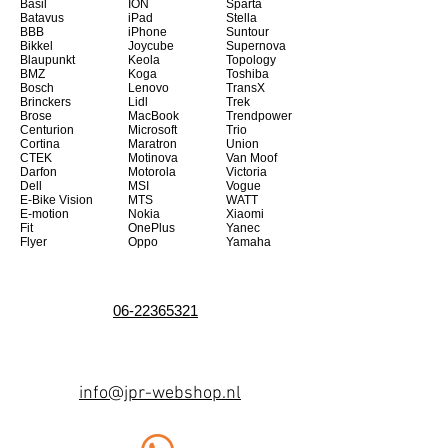
Basil
ION
Sparta
Batavus
iPad
Stella
BBB
iPhone
Suntour
Bikkel
Joycube
Supernova
Blaupunkt
Keola
Topology
BMZ
Koga
Toshiba
Bosch
Lenovo
TransX
Brinckers
Lidl
Trek
Brose
MacBook
Trendpower
Centurion
Microsoft
Trio
Cortina
Maratron
Union
CTEK
Motinova
Van Moof
Darfon
Motorola
Victoria
Dell
MSI
Vogue
E-Bike Vision
MTS
WATT
E-motion
Nokia
Xiaomi
Fit
OnePlus
Yanec
Flyer
Oppo
Yamaha
06-22365321
info@jpr-webshop.nl