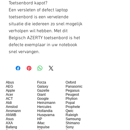
Toetsenbord kapot?
Een versleten of defect laptop
toetsenbord is een vervelende
situatie die iedereen zo snel mogelijk
verholpen wil hebben. Met dit
Belgisch AZERTY toetsenbord is het
defecte exemplaar in uw notebook
snel vervangen.
Abus
Forza
Oxford
AEG
Galaxy
Panasonic
Apple
Gazelle
Pegasus
Acer
Giant
Peugeot
ACT
Google
Phylion
Aldi
Heinzmann
Popal
Amslod
Hercules
Prophete
Ansmann
Hollandia
Qwic
ANWB
Husqvarna
Raleigh
Asus
HP
Samsung
AXA
iMac
Shimano
Bafang
Impulse
Sony