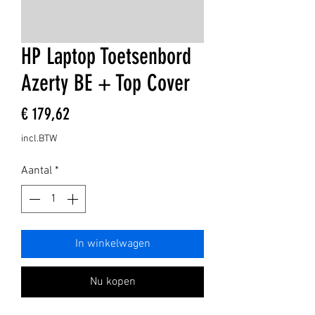
HP Laptop Toetsenbord
Azerty BE + Top Cover
Prijs
€ 179,62
incl.BTW
Aantal
*
In winkelwagen
Nu kopen