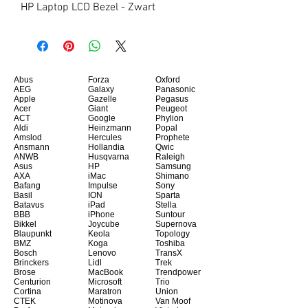
HP Laptop LCD Bezel - Zwart
Abus
Forza
Oxford
AEG
Galaxy
Panasonic
Apple
Gazelle
Pegasus
Acer
Giant
Peugeot
ACT
Google
Phylion
Aldi
Heinzmann
Popal
Amslod
Hercules
Prophete
Ansmann
Hollandia
Qwic
ANWB
Husqvarna
Raleigh
Asus
HP
Samsung
AXA
iMac
Shimano
Bafang
Impulse
Sony
Basil
ION
Sparta
Batavus
iPad
Stella
BBB
iPhone
Suntour
Bikkel
Joycube
Supernova
Blaupunkt
Keola
Topology
BMZ
Koga
Toshiba
Bosch
Lenovo
TransX
Brinckers
Lidl
Trek
Brose
MacBook
Trendpower
Centurion
Microsoft
Trio
Cortina
Maratron
Union
CTEK
Motinova
Van Moof