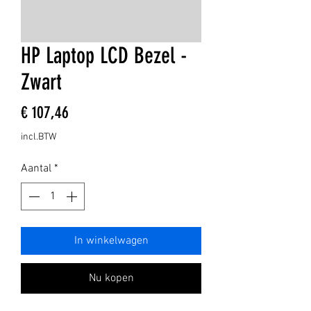
HP Laptop LCD Bezel -
Zwart
Prijs
€ 107,46
incl.BTW
Aantal
*
In winkelwagen
Nu kopen