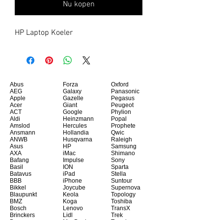
Nu kopen
HP Laptop Koeler
Abus
Forza
Oxford
AEG
Galaxy
Panasonic
Apple
Gazelle
Pegasus
Acer
Giant
Peugeot
ACT
Google
Phylion
Aldi
Heinzmann
Popal
Amslod
Hercules
Prophete
Ansmann
Hollandia
Qwic
ANWB
Husqvarna
Raleigh
Asus
HP
Samsung
AXA
iMac
Shimano
Bafang
Impulse
Sony
Basil
ION
Sparta
Batavus
iPad
Stella
BBB
iPhone
Suntour
Bikkel
Joycube
Supernova
Blaupunkt
Keola
Topology
BMZ
Koga
Toshiba
Bosch
Lenovo
TransX
Brinckers
Lidl
Trek