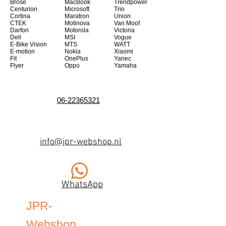
Brose
MacBook
Trendpower
Centurion
Microsoft
Trio
Cortina
Maratron
Union
CTEK
Motinova
Van Moof
Darfon
Motorola
Victoria
Dell
MSI
Vogue
E-Bike Vision
MTS
WATT
E-motion
Nokia
Xiaomi
Fit
OnePlus
Yanec
Flyer
Oppo
Yamaha
06-22365321
info@jpr-webshop.nl
WhatsApp
JPR-
Webshop