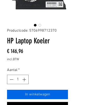
Productcode: 5706998712370
HP Laptop Koeler
Prijs
€ 146,96
incl.BTW
Aantal
*
In winkelwagen