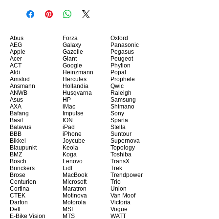
Abus
Forza
Oxford
AEG
Galaxy
Panasonic
Apple
Gazelle
Pegasus
Acer
Giant
Peugeot
ACT
Google
Phylion
Aldi
Heinzmann
Popal
Amslod
Hercules
Prophete
Ansmann
Hollandia
Qwic
ANWB
Husqvarna
Raleigh
Asus
HP
Samsung
AXA
iMac
Shimano
Bafang
Impulse
Sony
Basil
ION
Sparta
Batavus
iPad
Stella
BBB
iPhone
Suntour
Bikkel
Joycube
Supernova
Blaupunkt
Keola
Topology
BMZ
Koga
Toshiba
Bosch
Lenovo
TransX
Brinckers
Lidl
Trek
Brose
MacBook
Trendpower
Centurion
Microsoft
Trio
Cortina
Maratron
Union
CTEK
Motinova
Van Moof
Darfon
Motorola
Victoria
Dell
MSI
Vogue
E-Bike Vision
MTS
WATT