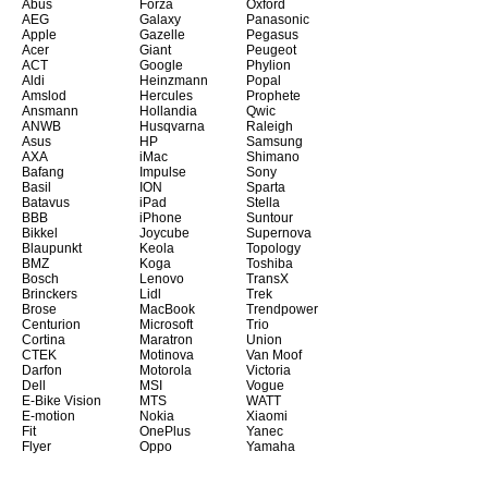
Abus
Forza
Oxford
AEG
Galaxy
Panasonic
Apple
Gazelle
Pegasus
Acer
Giant
Peugeot
ACT
Google
Phylion
Aldi
Heinzmann
Popal
Amslod
Hercules
Prophete
Ansmann
Hollandia
Qwic
ANWB
Husqvarna
Raleigh
Asus
HP
Samsung
AXA
iMac
Shimano
Bafang
Impulse
Sony
Basil
ION
Sparta
Batavus
iPad
Stella
BBB
iPhone
Suntour
Bikkel
Joycube
Supernova
Blaupunkt
Keola
Topology
BMZ
Koga
Toshiba
Bosch
Lenovo
TransX
Brinckers
Lidl
Trek
Brose
MacBook
Trendpower
Centurion
Microsoft
Trio
Cortina
Maratron
Union
CTEK
Motinova
Van Moof
Darfon
Motorola
Victoria
Dell
MSI
Vogue
E-Bike Vision
MTS
WATT
E-motion
Nokia
Xiaomi
Fit
OnePlus
Yanec
Flyer
Oppo
Yamaha