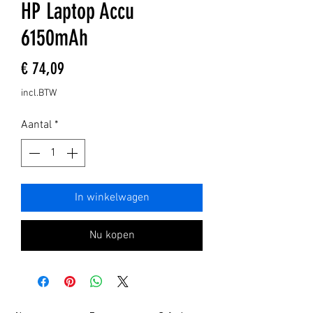
HP Laptop Accu
6150mAh
Prijs
€ 74,09
incl.BTW
Aantal
*
In winkelwagen
Nu kopen