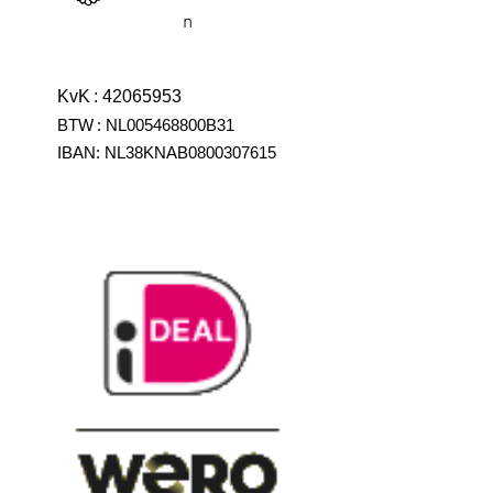
n
KvK
:
42065953
BTW
:
NL005468800B31
IBAN:
NL38KNAB0800307615