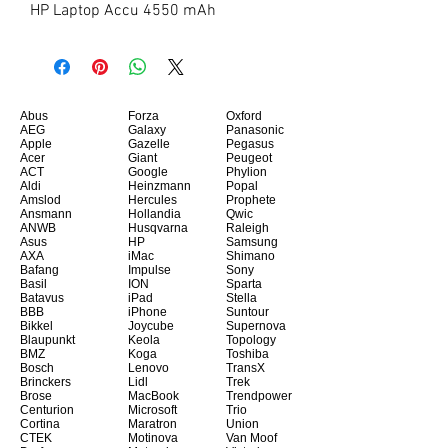
HP Laptop Accu 4550 mAh
Abus
Forza
Oxford
AEG
Galaxy
Panasonic
Apple
Gazelle
Pegasus
Acer
Giant
Peugeot
ACT
Google
Phylion
Aldi
Heinzmann
Popal
Amslod
Hercules
Prophete
Ansmann
Hollandia
Qwic
ANWB
Husqvarna
Raleigh
Asus
HP
Samsung
AXA
iMac
Shimano
Bafang
Impulse
Sony
Basil
ION
Sparta
Batavus
iPad
Stella
BBB
iPhone
Suntour
Bikkel
Joycube
Supernova
Blaupunkt
Keola
Topology
BMZ
Koga
Toshiba
Bosch
Lenovo
TransX
Brinckers
Lidl
Trek
Brose
MacBook
Trendpower
Centurion
Microsoft
Trio
Cortina
Maratron
Union
CTEK
Motinova
Van Moof