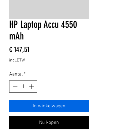
HP Laptop Accu 4550
mAh
Prijs
€ 147,51
incl.BTW
Aantal
*
In winkelwagen
Nu kopen