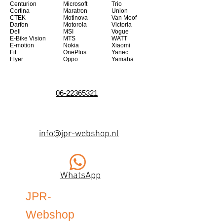
Centurion
Microsoft
Trio
Cortina
Maratron
Union
CTEK
Motinova
Van Moof
Darfon
Motorola
Victoria
Dell
MSI
Vogue
E-Bike Vision
MTS
WATT
E-motion
Nokia
Xiaomi
Fit
OnePlus
Yanec
Flyer
Oppo
Yamaha
06-22365321
info@jpr-webshop.nl
WhatsApp
JPR-
Webshop