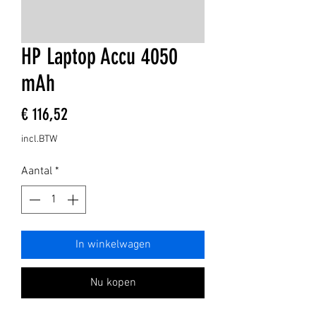
HP Laptop Accu 4050
mAh
Prijs
€ 116,52
incl.BTW
Aantal
*
In winkelwagen
Nu kopen