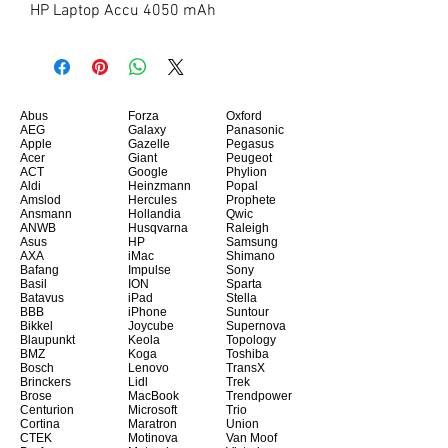
HP Laptop Accu 4050 mAh
Abus
Forza
Oxford
AEG
Galaxy
Panasonic
Apple
Gazelle
Pegasus
Acer
Giant
Peugeot
ACT
Google
Phylion
Aldi
Heinzmann
Popal
Amslod
Hercules
Prophete
Ansmann
Hollandia
Qwic
ANWB
Husqvarna
Raleigh
Asus
HP
Samsung
AXA
iMac
Shimano
Bafang
Impulse
Sony
Basil
ION
Sparta
Batavus
iPad
Stella
BBB
iPhone
Suntour
Bikkel
Joycube
Supernova
Blaupunkt
Keola
Topology
BMZ
Koga
Toshiba
Bosch
Lenovo
TransX
Brinckers
Lidl
Trek
Brose
MacBook
Trendpower
Centurion
Microsoft
Trio
Cortina
Maratron
Union
CTEK
Motinova
Van Moof