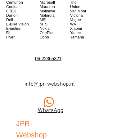
Centurion
Microsoft
Trio
Cortina
Maratron
Union
CTEK
Motinova
Van Moof
Darfon
Motorola
Victoria
Dell
MSI
Vogue
E-Bike Vision
MTS
WATT
E-motion
Nokia
Xiaomi
Fit
OnePlus
Yanec
Flyer
Oppo
Yamaha
06-22365321
info@jpr-webshop.nl
WhatsApp
JPR-
Webshop