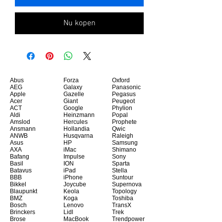
Nu kopen
Abus
Forza
Oxford
AEG
Galaxy
Panasonic
Apple
Gazelle
Pegasus
Acer
Giant
Peugeot
ACT
Google
Phylion
Aldi
Heinzmann
Popal
Amslod
Hercules
Prophete
Ansmann
Hollandia
Qwic
ANWB
Husqvarna
Raleigh
Asus
HP
Samsung
AXA
iMac
Shimano
Bafang
Impulse
Sony
Basil
ION
Sparta
Batavus
iPad
Stella
BBB
iPhone
Suntour
Bikkel
Joycube
Supernova
Blaupunkt
Keola
Topology
BMZ
Koga
Toshiba
Bosch
Lenovo
TransX
Brinckers
Lidl
Trek
Brose
MacBook
Trendpower