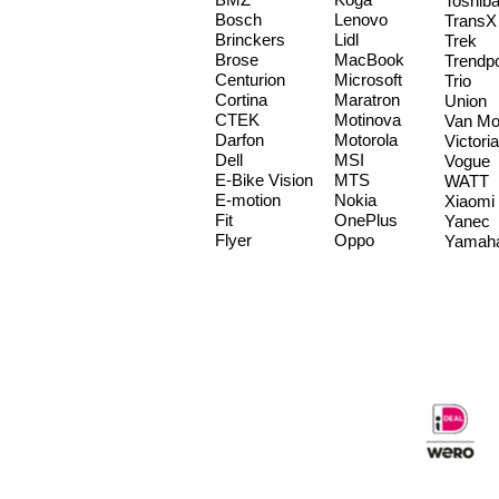
Toshib
Bosch
Lenovo
TransX
Brinckers
Lidl
Trek
Brose
MacBook
Trendp
Centurion
Microsoft
Trio
Cortina
Maratron
Union
CTEK
Motinova
Van Mo
Darfon
Motorola
Victoria
Dell
MSI
Vogue
E-Bike Vision
MTS
WATT
E-motion
Nokia
Xiaomi
Fit
OnePlus
Yanec
Flyer
Oppo
Yamah