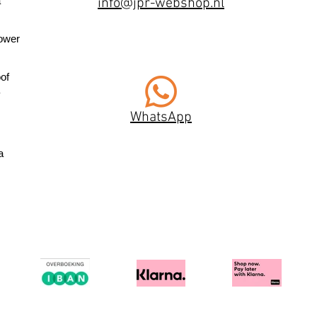
a
info@jpr-webshop.nl
ower
of
WhatsApp
a