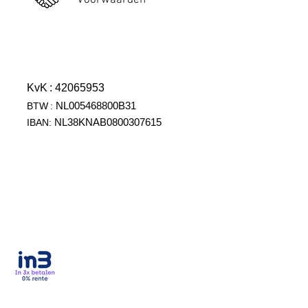
Voorwaarden
KvK
: 42065953
NL005468800B31
BTW
:
NL38KNAB0800307615
IBAN: