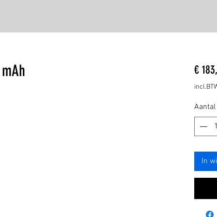
0 mAh
€ 183
incl.BT
Aantal
In w