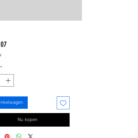
Prijs
,07
W
*
inkelwagen
Nu kopen