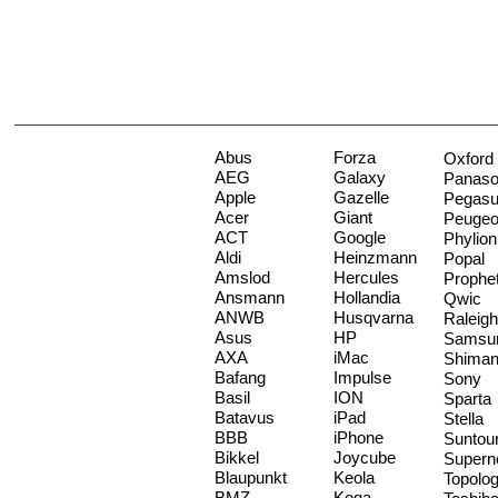
Abus
Forza
Oxford
AEG
Galaxy
Panaso
Apple
Gazelle
Pegas
Acer
Giant
Peugeo
ACT
Google
Phylion
Aldi
Heinzmann
Popal
Amslod
Hercules
Prophe
Ansmann
Hollandia
Qwic
ANWB
Husqvarna
Raleigh
Asus
HP
Samsu
AXA
iMac
Shima
Bafang
Impulse
Sony
Basil
ION
Sparta
Batavus
iPad
Stella
BBB
iPhone
Suntou
Bikkel
Joycube
Supern
Blaupunkt
Keola
Topolo
BMZ
Koga