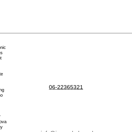
nic
us
t
te
06-22365321
ng
no
r
ova
gy