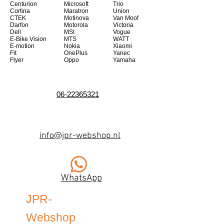
Centurion
Microsoft
Trio
Cortina
Maratron
Union
CTEK
Motinova
Van Moof
Darfon
Motorola
Victoria
Dell
MSI
Vogue
E-Bike Vision
MTS
WATT
E-motion
Nokia
Xiaomi
Fit
OnePlus
Yanec
Flyer
Oppo
Yamaha
06-22365321
info@jpr-webshop.nl
WhatsApp
JPR-
Webshop