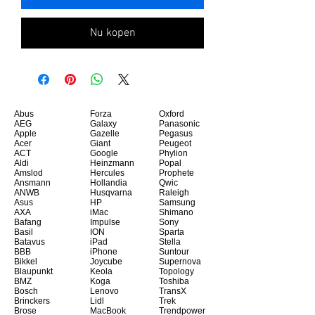
Nu kopen
Abus
Forza
Oxford
AEG
Galaxy
Panasonic
Apple
Gazelle
Pegasus
Acer
Giant
Peugeot
ACT
Google
Phylion
Aldi
Heinzmann
Popal
Amslod
Hercules
Prophete
Ansmann
Hollandia
Qwic
ANWB
Husqvarna
Raleigh
Asus
HP
Samsung
AXA
iMac
Shimano
Bafang
Impulse
Sony
Basil
ION
Sparta
Batavus
iPad
Stella
BBB
iPhone
Suntour
Bikkel
Joycube
Supernova
Blaupunkt
Keola
Topology
BMZ
Koga
Toshiba
Bosch
Lenovo
TransX
Brinckers
Lidl
Trek
Brose
MacBook
Trendpower