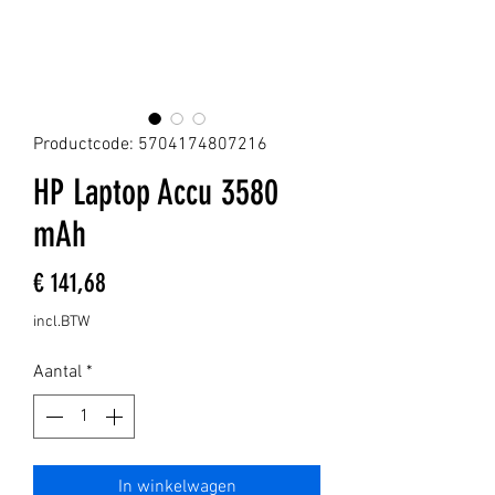
Productcode: 5704174807216
HP Laptop Accu 3580
mAh
Prijs
€ 141,68
incl.BTW
Aantal
*
In winkelwagen