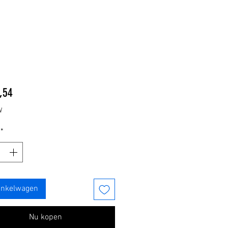
Prijs
,54
W
*
inkelwagen
Nu kopen