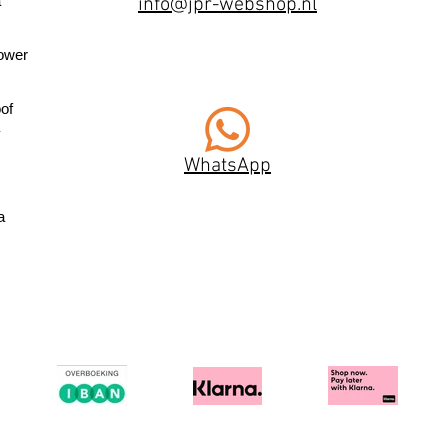
a
info@jpr-webshop.nl
ower
of
WhatsApp
a