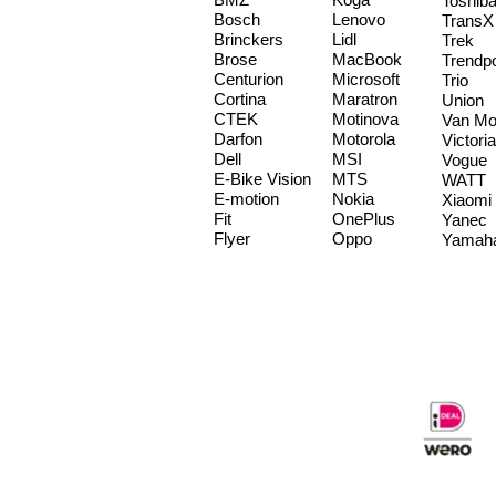
Toshib
Bosch
Lenovo
TransX
Brinckers
Lidl
Trek
Brose
MacBook
Trendp
Centurion
Microsoft
Trio
Cortina
Maratron
Union
CTEK
Motinova
Van Mo
Darfon
Motorola
Victoria
Dell
MSI
Vogue
E-Bike Vision
MTS
WATT
E-motion
Nokia
Xiaomi
Fit
OnePlus
Yanec
Flyer
Oppo
Yamah