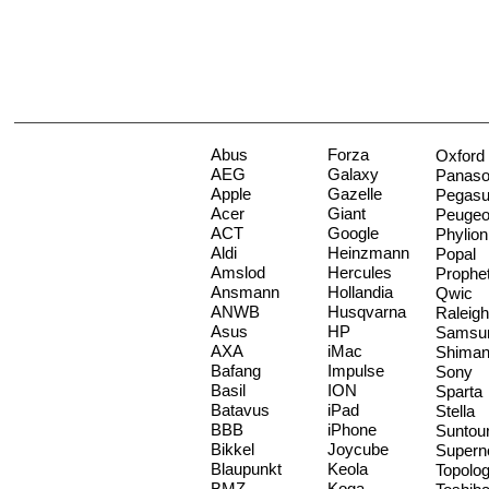
Abus
Forza
Oxford
AEG
Galaxy
Panaso
Apple
Gazelle
Pegas
Acer
Giant
Peugeo
ACT
Google
Phylion
Aldi
Heinzmann
Popal
Amslod
Hercules
Prophe
Ansmann
Hollandia
Qwic
ANWB
Husqvarna
Raleigh
Asus
HP
Samsu
AXA
iMac
Shima
Bafang
Impulse
Sony
Basil
ION
Sparta
Batavus
iPad
Stella
BBB
iPhone
Suntou
Bikkel
Joycube
Supern
Blaupunkt
Keola
Topolo
BMZ
Koga