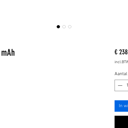
0 mAh
€ 238
incl.BT
Aantal
In w