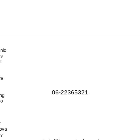
nic
us
t
te
06-22365321
ng
no
r
ova
gy