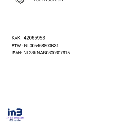
Voorwaarden
KvK
: 42065953
NL005468800B31
BTW
:
NL38KNAB0800307615
IBAN: