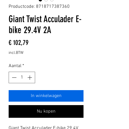
Productcode: 8718717387360
Giant Twist Acculader E-
bike 29.4V 2A
Prijs
€ 102,79
incl.BTW
Aantal
*
In winkelwagen
Nu kopen
Giant Twist Acculader E-bike 29.4V