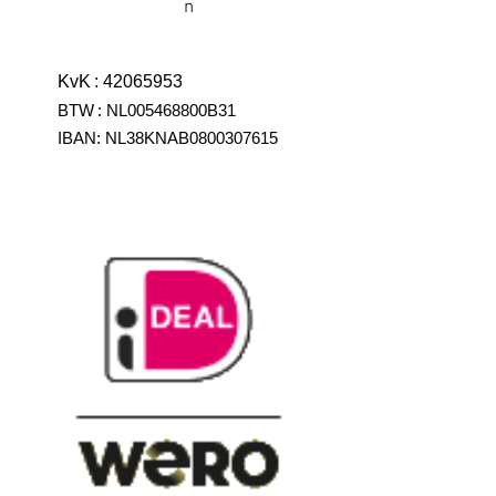
n
KvK
:
42065953
BTW
:
NL005468800B31
IBAN:
NL38KNAB0800307615