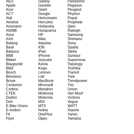
AEG
Galaxy
Panasonic
Apple
Gazelle
Pegasus
Acer
Giant
Peugeot
ACT
Google
Phylion
Aldi
Heinzmann
Popal
Amslod
Hercules
Prophete
Ansmann
Hollandia
Qwic
ANWB
Husqvarna
Raleigh
Asus
HP
Samsung
AXA
iMac
Shimano
Bafang
Impulse
Sony
Basil
ION
Sparta
Batavus
iPad
Stella
BBB
iPhone
Suntour
Bikkel
Joycube
Supernova
Blaupunkt
Keola
Topology
BMZ
Koga
Toshiba
Bosch
Lenovo
TransX
Brinckers
Lidl
Trek
Brose
MacBook
Trendpower
Centurion
Microsoft
Trio
Cortina
Maratron
Union
CTEK
Motinova
Van Moof
Darfon
Motorola
Victoria
Dell
MSI
Vogue
E-Bike Vision
MTS
WATT
E-motion
Nokia
Xiaomi
Fit
OnePlus
Yanec
Flyer
Oppo
Yamaha