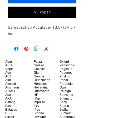
Nu kopen
Gereedschap Acculader 10.8-12V Li-
ion
Abus
Forza
Oxford
AEG
Galaxy
Panasonic
Apple
Gazelle
Pegasus
Acer
Giant
Peugeot
ACT
Google
Phylion
Aldi
Heinzmann
Popal
Amslod
Hercules
Prophete
Ansmann
Hollandia
Qwic
ANWB
Husqvarna
Raleigh
Asus
HP
Samsung
AXA
iMac
Shimano
Bafang
Impulse
Sony
Basil
ION
Sparta
Batavus
iPad
Stella
BBB
iPhone
Suntour
Bikkel
Joycube
Supernova