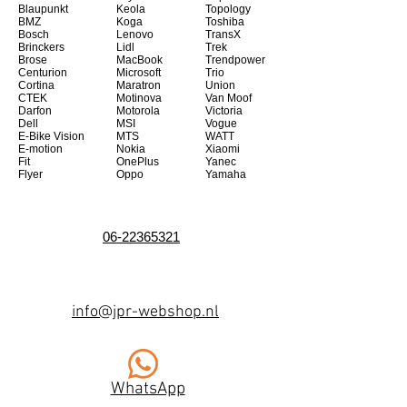
Blaupunkt
Keola
Topology
BMZ
Koga
Toshiba
Bosch
Lenovo
TransX
Brinckers
Lidl
Trek
Brose
MacBook
Trendpower
Centurion
Microsoft
Trio
Cortina
Maratron
Union
CTEK
Motinova
Van Moof
Darfon
Motorola
Victoria
Dell
MSI
Vogue
E-Bike Vision
MTS
WATT
E-motion
Nokia
Xiaomi
Fit
OnePlus
Yanec
Flyer
Oppo
Yamaha
06-22365321
info@jpr-webshop.nl
WhatsApp