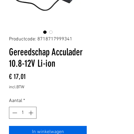
Productcode: 8718717999341
Gereedschap Acculader
10.8-12V Li-ion
Prijs
€ 17,01
incl.BTW
Aantal
*
In winkelwagen