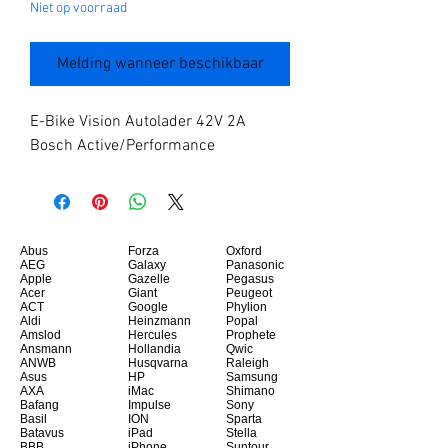
Niet op voorraad
Melding wanneer beschikbaar
E-Bike Vision Autolader 42V 2A 
Bosch Active/Performance
Abus
Forza
Oxford
AEG
Galaxy
Panasonic
Apple
Gazelle
Pegasus
Acer
Giant
Peugeot
ACT
Google
Phylion
Aldi
Heinzmann
Popal
Amslod
Hercules
Prophete
Ansmann
Hollandia
Qwic
ANWB
Husqvarna
Raleigh
Asus
HP
Samsung
AXA
iMac
Shimano
Bafang
Impulse
Sony
Basil
ION
Sparta
Batavus
iPad
Stella
BBB
iPhone
Suntour