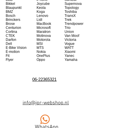
Bikkel
Joycube
Supernova
Blaupunkt
Keola
Topology
BMZ
Koga
Toshiba
Bosch
Lenovo
TransX
Brinckers
Lidl
Trek
Brose
MacBook
Trendpower
Centurion
Microsoft
Trio
Cortina
Maratron
Union
CTEK
Motinova
Van Moof
Darfon
Motorola
Victoria
Dell
MSI
Vogue
E-Bike Vision
MTS
WATT
E-motion
Nokia
Xiaomi
Fit
OnePlus
Yanec
Flyer
Oppo
Yamaha
06-22365321
info@jpr-webshop.nl
WhatsApp