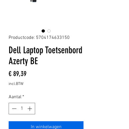
Productcode: 5704174633150
Dell Laptop Toetsenbord
Azerty BE
Prijs
€ 89,39
incl.BTW
Aantal
*
In winkelwagen