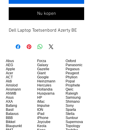
Nu kopen
Dell Laptop Toetsenbord Azerty BE
Abus
Forza
Oxford
AEG
Galaxy
Panasonic
Apple
Gazelle
Pegasus
Acer
Giant
Peugeot
ACT
Google
Phylion
Aldi
Heinzmann
Popal
Amslod
Hercules
Prophete
Ansmann
Hollandia
Qwic
ANWB
Husqvarna
Raleigh
Asus
HP
Samsung
AXA
iMac
Shimano
Bafang
Impulse
Sony
Basil
ION
Sparta
Batavus
iPad
Stella
BBB
iPhone
Suntour
Bikkel
Joycube
Supernova
Blaupunkt
Keola
Topology