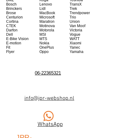
BMZ
Koga
Toshiba
Bosch
Lenovo
TransX
Brinckers
Lidl
Trek
Brose
MacBook
Trendpower
Centurion
Microsoft
Trio
Cortina
Maratron
Union
CTEK
Motinova
Van Moof
Darfon
Motorola
Victoria
Dell
MSI
Vogue
E-Bike Vision
MTS
WATT
E-motion
Nokia
Xiaomi
Fit
OnePlus
Yanec
Flyer
Oppo
Yamaha
06-22365321
info@jpr-webshop.nl
WhatsApp
JPR-