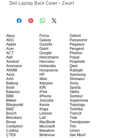
Dell Laptop Back Cover - Zwart
Abus
Forza
Oxford
AEG
Galaxy
Panasonic
Apple
Gazelle
Pegasus
Acer
Giant
Peugeot
ACT
Google
Phylion
Aldi
Heinzmann
Popal
Amslod
Hercules
Prophete
Ansmann
Hollandia
Qwic
ANWB
Husqvarna
Raleigh
Asus
HP
Samsung
AXA
iMac
Shimano
Bafang
Impulse
Sony
Basil
ION
Sparta
Batavus
iPad
Stella
BBB
iPhone
Suntour
Bikkel
Joycube
Supernova
Blaupunkt
Keola
Topology
BMZ
Koga
Toshiba
Bosch
Lenovo
TransX
Brinckers
Lidl
Trek
Brose
MacBook
Trendpower
Centurion
Microsoft
Trio
Cortina
Maratron
Union
CTEK
Motinova
Van Moof