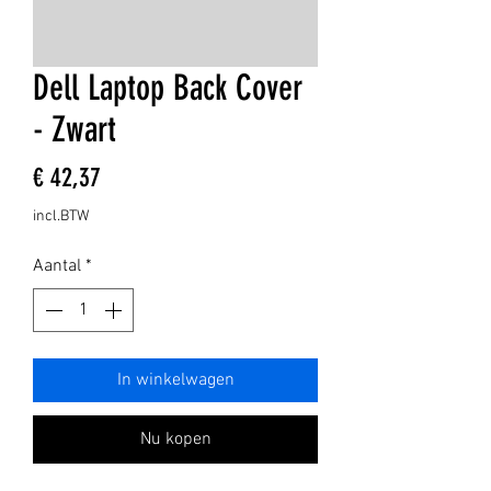
Dell Laptop Back Cover
- Zwart
Prijs
€ 42,37
incl.BTW
Aantal
*
In winkelwagen
Nu kopen