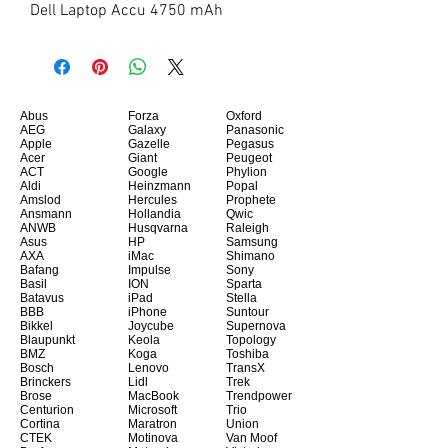
Dell Laptop Accu 4750 mAh
Abus
Forza
Oxford
AEG
Galaxy
Panasonic
Apple
Gazelle
Pegasus
Acer
Giant
Peugeot
ACT
Google
Phylion
Aldi
Heinzmann
Popal
Amslod
Hercules
Prophete
Ansmann
Hollandia
Qwic
ANWB
Husqvarna
Raleigh
Asus
HP
Samsung
AXA
iMac
Shimano
Bafang
Impulse
Sony
Basil
ION
Sparta
Batavus
iPad
Stella
BBB
iPhone
Suntour
Bikkel
Joycube
Supernova
Blaupunkt
Keola
Topology
BMZ
Koga
Toshiba
Bosch
Lenovo
TransX
Brinckers
Lidl
Trek
Brose
MacBook
Trendpower
Centurion
Microsoft
Trio
Cortina
Maratron
Union
CTEK
Motinova
Van Moof