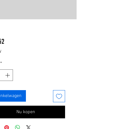
Prijs
52
W
*
inkelwagen
Nu kopen