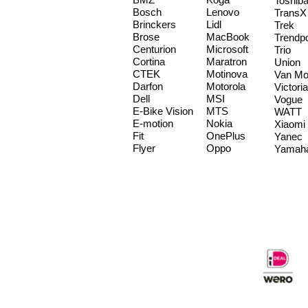
Toshib
Bosch
Lenovo
TransX
Brinckers
Lidl
Trek
Brose
MacBook
Trendp
Centurion
Microsoft
Trio
Cortina
Maratron
Union
CTEK
Motinova
Van Mo
Darfon
Motorola
Victoria
Dell
MSI
Vogue
E-Bike Vision
MTS
WATT
E-motion
Nokia
Xiaomi
Fit
OnePlus
Yanec
Flyer
Oppo
Yamah