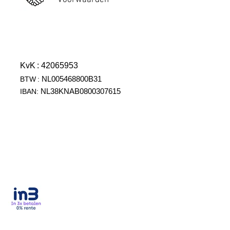
Voorwaarden
KvK
: 42065953
NL005468800B31
BTW
:
NL38KNAB0800307615
IBAN: