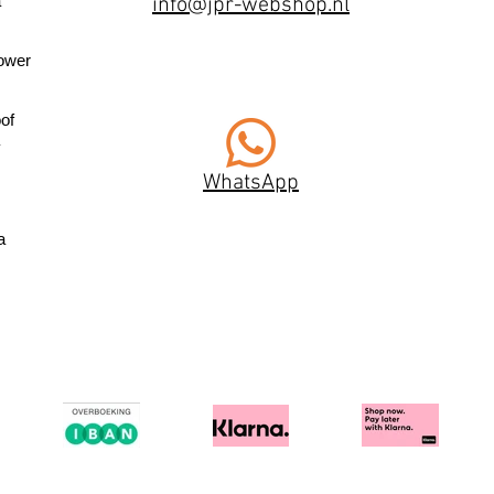
a
info@jpr-webshop.nl
ower
of
WhatsApp
a