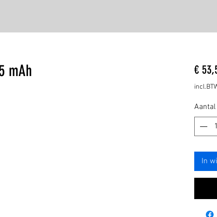
55 mAh
€ 53,
incl.BT
Aantal
In w