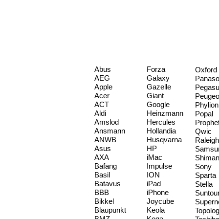
Abus
Forza
Oxford
AEG
Galaxy
Panaso
Apple
Gazelle
Pegas
Acer
Giant
Peugeo
ACT
Google
Phylion
Aldi
Heinzmann
Popal
Amslod
Hercules
Prophe
Ansmann
Hollandia
Qwic
ANWB
Husqvarna
Raleigh
Asus
HP
Samsu
AXA
iMac
Shima
Bafang
Impulse
Sony
Basil
ION
Sparta
Batavus
iPad
Stella
BBB
iPhone
Suntou
Bikkel
Joycube
Supern
Blaupunkt
Keola
Topolo
BMZ
Koga