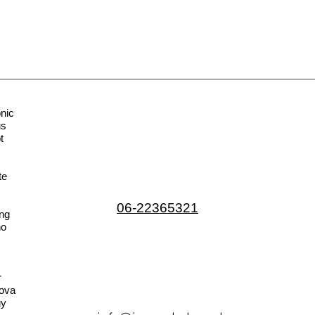
nic
us
t
te
06-22365321
ng
no
r
ova
gy