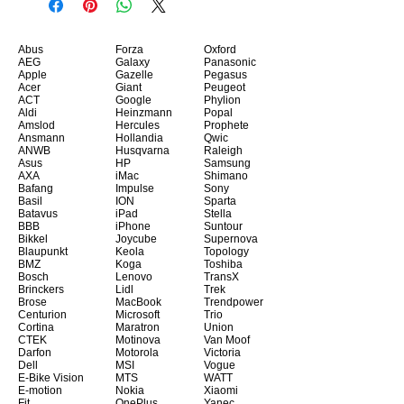
Abus
Forza
Oxford
AEG
Galaxy
Panasonic
Apple
Gazelle
Pegasus
Acer
Giant
Peugeot
ACT
Google
Phylion
Aldi
Heinzmann
Popal
Amslod
Hercules
Prophete
Ansmann
Hollandia
Qwic
ANWB
Husqvarna
Raleigh
Asus
HP
Samsung
AXA
iMac
Shimano
Bafang
Impulse
Sony
Basil
ION
Sparta
Batavus
iPad
Stella
BBB
iPhone
Suntour
Bikkel
Joycube
Supernova
Blaupunkt
Keola
Topology
BMZ
Koga
Toshiba
Bosch
Lenovo
TransX
Brinckers
Lidl
Trek
Brose
MacBook
Trendpower
Centurion
Microsoft
Trio
Cortina
Maratron
Union
CTEK
Motinova
Van Moof
Darfon
Motorola
Victoria
Dell
MSI
Vogue
E-Bike Vision
MTS
WATT
E-motion
Nokia
Xiaomi
Fit
OnePlus
Yanec