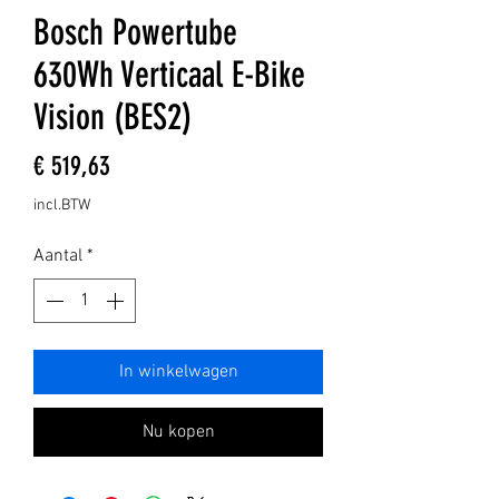
Bosch Powertube
630Wh Verticaal E-Bike
Vision (BES2)
Prijs
€ 519,63
incl.BTW
Aantal
*
In winkelwagen
Nu kopen