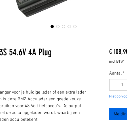
13S 54.6V 4A Plug
€ 108,9
incl.BTW
Aantal
*
anger voor je huidige lader of een extra lader
Niet op vo
an is deze BMZ Acculader een goede keuze.
ebruiken voor 48 Volt fietsaccu's. De output
nel de accu opgeladen wordt. waarbij een
Meldin
aden accu betekent.