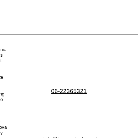
nic
us
t
te
06-22365321
ng
no
r
ova
gy