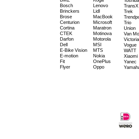
Toshib
Bosch
Lenovo
TransX
Brinckers
Lidl
Trek
Brose
MacBook
Trendp
Centurion
Microsoft
Trio
Cortina
Maratron
Union
CTEK
Motinova
Van Mo
Darfon
Motorola
Victoria
Dell
MSI
Vogue
E-Bike Vision
MTS
WATT
E-motion
Nokia
Xiaomi
Fit
OnePlus
Yanec
Flyer
Oppo
Yamah