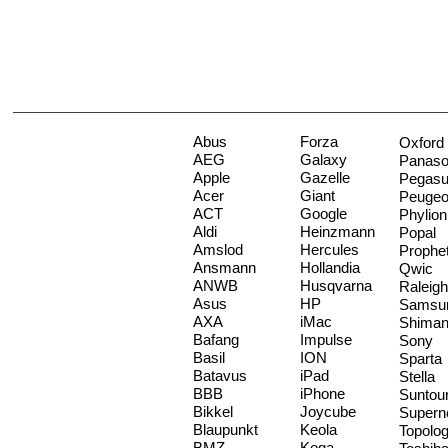
Abus
Forza
Oxford
AEG
Galaxy
Panaso
Apple
Gazelle
Pegas
Acer
Giant
Peugeo
ACT
Google
Phylion
Aldi
Heinzmann
Popal
Amslod
Hercules
Prophe
Ansmann
Hollandia
Qwic
ANWB
Husqvarna
Raleigh
Asus
HP
Samsu
AXA
iMac
Shima
Bafang
Impulse
Sony
Basil
ION
Sparta
Batavus
iPad
Stella
BBB
iPhone
Suntou
Bikkel
Joycube
Supern
Blaupunkt
Keola
Topolo
BMZ
Koga