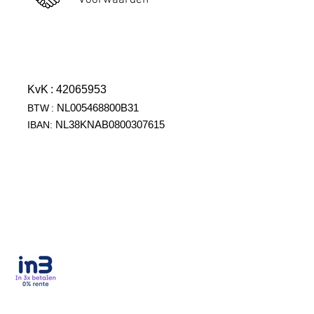
Voorwaarden
KvK
: 42065953
NL005468800B31
BTW
:
NL38KNAB0800307615
IBAN: