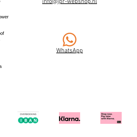
a
info@jpr-webshop.nl
ower
of
WhatsApp
a