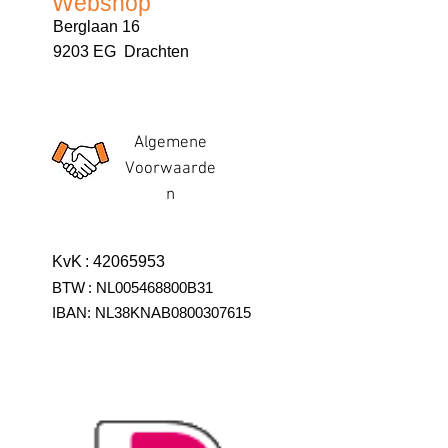
Webshop
Berglaan 16
9203 EG Drachten
Algemene
Voorwaarde
n
KvK
:
42065953
BTW
:
NL005468800B31
IBAN:
NL38KNAB0800307615