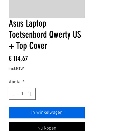
Asus Laptop
Toetsenbord Qwerty US
+ Top Cover
Prijs
€ 114,67
incl.BTW
Aantal
*
In winkelwagen
Nu kopen