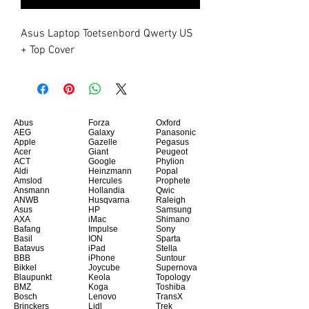
Asus Laptop Toetsenbord Qwerty US 
+ Top Cover
Abus
Forza
Oxford
AEG
Galaxy
Panasonic
Apple
Gazelle
Pegasus
Acer
Giant
Peugeot
ACT
Google
Phylion
Aldi
Heinzmann
Popal
Amslod
Hercules
Prophete
Ansmann
Hollandia
Qwic
ANWB
Husqvarna
Raleigh
Asus
HP
Samsung
AXA
iMac
Shimano
Bafang
Impulse
Sony
Basil
ION
Sparta
Batavus
iPad
Stella
BBB
iPhone
Suntour
Bikkel
Joycube
Supernova
Blaupunkt
Keola
Topology
BMZ
Koga
Toshiba
Bosch
Lenovo
TransX
Brinckers
Lidl
Trek