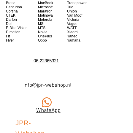
Brose
MacBook
Trendpower
Centurion
Microsoft
Trio
Cortina
Maratron
Union
CTEK
Motinova
Van Moof
Darfon
Motorola
Victoria
Dell
MSI
Vogue
E-Bike Vision
MTS
WATT
E-motion
Nokia
Xiaomi
Fit
OnePlus
Yanec
Flyer
Oppo
Yamaha
06-22365321
info@jpr-webshop.nl
WhatsApp
JPR-