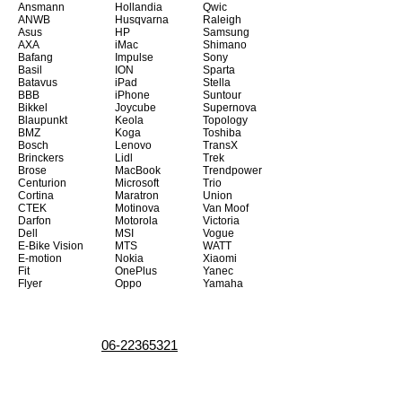
Ansmann
Hollandia
Qwic
ANWB
Husqvarna
Raleigh
Asus
HP
Samsung
AXA
iMac
Shimano
Bafang
Impulse
Sony
Basil
ION
Sparta
Batavus
iPad
Stella
BBB
iPhone
Suntour
Bikkel
Joycube
Supernova
Blaupunkt
Keola
Topology
BMZ
Koga
Toshiba
Bosch
Lenovo
TransX
Brinckers
Lidl
Trek
Brose
MacBook
Trendpower
Centurion
Microsoft
Trio
Cortina
Maratron
Union
CTEK
Motinova
Van Moof
Darfon
Motorola
Victoria
Dell
MSI
Vogue
E-Bike Vision
MTS
WATT
E-motion
Nokia
Xiaomi
Fit
OnePlus
Yanec
Flyer
Oppo
Yamaha
06-22365321