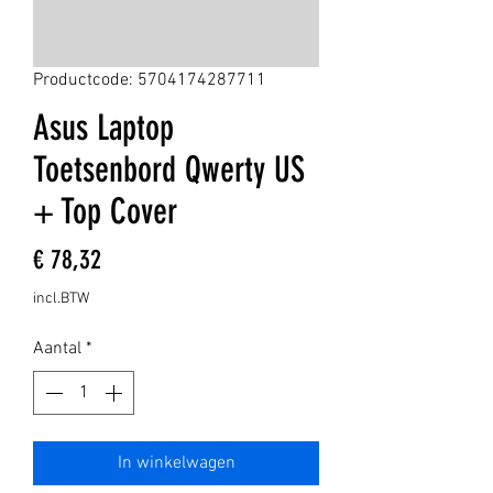
Productcode: 5704174287711
Asus Laptop
Toetsenbord Qwerty US
+ Top Cover
Prijs
€ 78,32
incl.BTW
Aantal
*
In winkelwagen