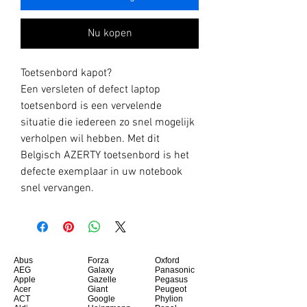
Nu kopen
Toetsenbord kapot?
Een versleten of defect laptop
toetsenbord is een vervelende
situatie die iedereen zo snel mogelijk
verholpen wil hebben. Met dit
Belgisch AZERTY toetsenbord is het
defecte exemplaar in uw notebook
snel vervangen.
Abus
Forza
Oxford
AEG
Galaxy
Panasonic
Apple
Gazelle
Pegasus
Acer
Giant
Peugeot
ACT
Google
Phylion