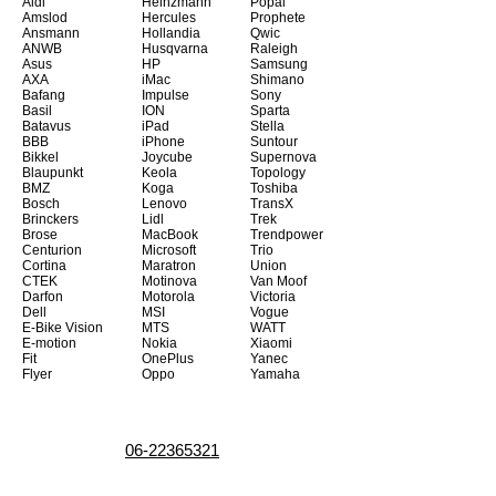
Aldi
Heinzmann
Popal
Amslod
Hercules
Prophete
Ansmann
Hollandia
Qwic
ANWB
Husqvarna
Raleigh
Asus
HP
Samsung
AXA
iMac
Shimano
Bafang
Impulse
Sony
Basil
ION
Sparta
Batavus
iPad
Stella
BBB
iPhone
Suntour
Bikkel
Joycube
Supernova
Blaupunkt
Keola
Topology
BMZ
Koga
Toshiba
Bosch
Lenovo
TransX
Brinckers
Lidl
Trek
Brose
MacBook
Trendpower
Centurion
Microsoft
Trio
Cortina
Maratron
Union
CTEK
Motinova
Van Moof
Darfon
Motorola
Victoria
Dell
MSI
Vogue
E-Bike Vision
MTS
WATT
E-motion
Nokia
Xiaomi
Fit
OnePlus
Yanec
Flyer
Oppo
Yamaha
06-22365321