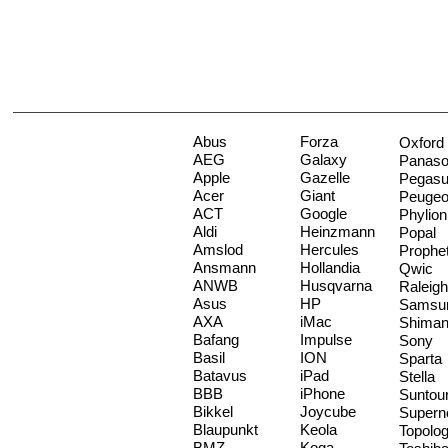
Abus
Forza
Oxford
AEG
Galaxy
Panaso
Apple
Gazelle
Pegas
Acer
Giant
Peugeo
ACT
Google
Phylion
Aldi
Heinzmann
Popal
Amslod
Hercules
Prophe
Ansmann
Hollandia
Qwic
ANWB
Husqvarna
Raleigh
Asus
HP
Samsu
AXA
iMac
Shima
Bafang
Impulse
Sony
Basil
ION
Sparta
Batavus
iPad
Stella
BBB
iPhone
Suntou
Bikkel
Joycube
Supern
Blaupunkt
Keola
Topolo
BMZ
Koga