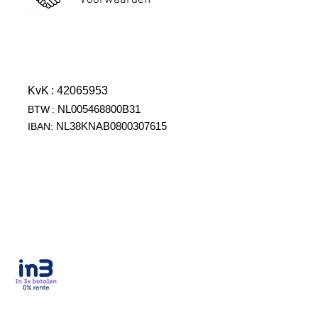
Voorwaarden
KvK
: 42065953
NL005468800B31
BTW
:
NL38KNAB0800307615
IBAN: