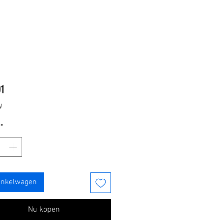
Prijs
01
W
*
inkelwagen
Nu kopen