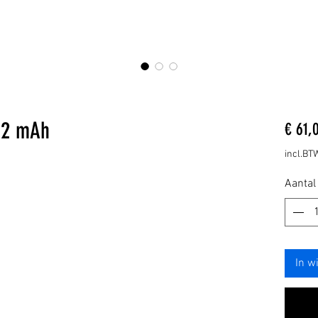
12 mAh
€ 61,
incl.BT
Aantal
In w