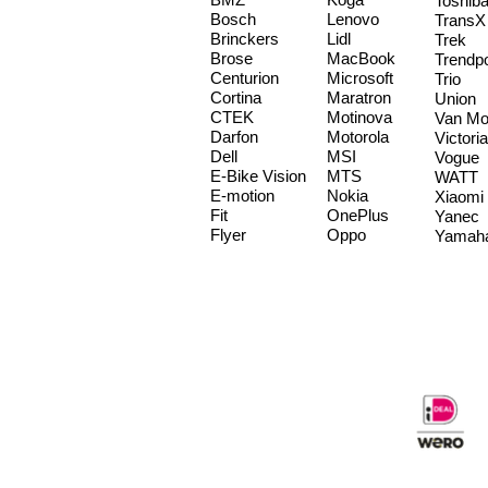
Toshib
Bosch
Lenovo
TransX
Brinckers
Lidl
Trek
Brose
MacBook
Trendp
Centurion
Microsoft
Trio
Cortina
Maratron
Union
CTEK
Motinova
Van Mo
Darfon
Motorola
Victoria
Dell
MSI
Vogue
E-Bike Vision
MTS
WATT
E-motion
Nokia
Xiaomi
Fit
OnePlus
Yanec
Flyer
Oppo
Yamah