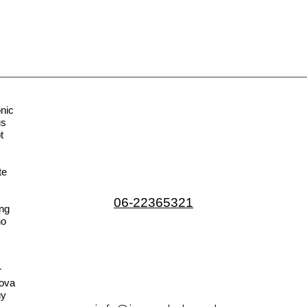
nic
us
t
te
06-22365321
ng
no
r
ova
gy