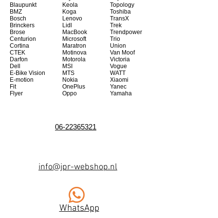
Blaupunkt
Keola
Topology
BMZ
Koga
Toshiba
Bosch
Lenovo
TransX
Brinckers
Lidl
Trek
Brose
MacBook
Trendpower
Centurion
Microsoft
Trio
Cortina
Maratron
Union
CTEK
Motinova
Van Moof
Darfon
Motorola
Victoria
Dell
MSI
Vogue
E-Bike Vision
MTS
WATT
E-motion
Nokia
Xiaomi
Fit
OnePlus
Yanec
Flyer
Oppo
Yamaha
06-22365321
info@jpr-webshop.nl
WhatsApp