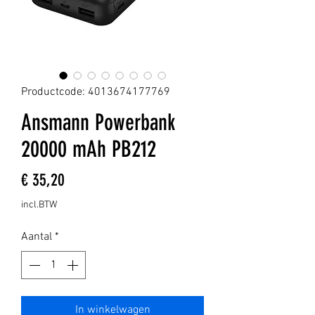
Productcode: 4013674177769
Ansmann Powerbank
20000 mAh PB212
Prijs
€ 35,20
incl.BTW
Aantal
*
In winkelwagen