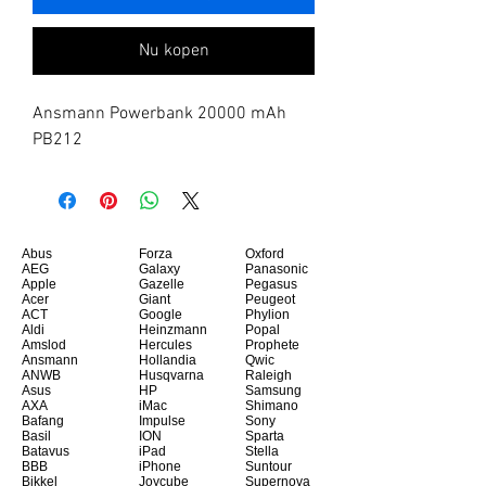
Nu kopen
Ansmann Powerbank 20000 mAh 
PB212
Abus
Forza
Oxford
AEG
Galaxy
Panasonic
Apple
Gazelle
Pegasus
Acer
Giant
Peugeot
ACT
Google
Phylion
Aldi
Heinzmann
Popal
Amslod
Hercules
Prophete
Ansmann
Hollandia
Qwic
ANWB
Husqvarna
Raleigh
Asus
HP
Samsung
AXA
iMac
Shimano
Bafang
Impulse
Sony
Basil
ION
Sparta
Batavus
iPad
Stella
BBB
iPhone
Suntour
Bikkel
Joycube
Supernova