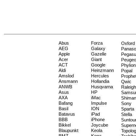
Abus
Forza
Oxford
AEG
Galaxy
Panaso
Apple
Gazelle
Pegas
Acer
Giant
Peugeo
ACT
Google
Phylion
Aldi
Heinzmann
Popal
Amslod
Hercules
Prophe
Ansmann
Hollandia
Qwic
ANWB
Husqvarna
Raleigh
Asus
HP
Samsu
AXA
iMac
Shima
Bafang
Impulse
Sony
Basil
ION
Sparta
Batavus
iPad
Stella
BBB
iPhone
Suntou
Bikkel
Joycube
Supern
Blaupunkt
Keola
Topolo
BMZ
Koga