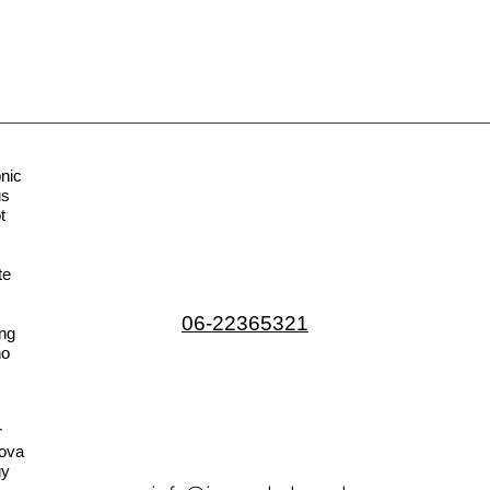
nic
us
t
te
06-22365321
ng
no
r
ova
gy