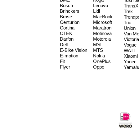
Toshib
Bosch
Lenovo
TransX
Brinckers
Lidl
Trek
Brose
MacBook
Trendp
Centurion
Microsoft
Trio
Cortina
Maratron
Union
CTEK
Motinova
Van Mo
Darfon
Motorola
Victoria
Dell
MSI
Vogue
E-Bike Vision
MTS
WATT
E-motion
Nokia
Xiaomi
Fit
OnePlus
Yanec
Flyer
Oppo
Yamah