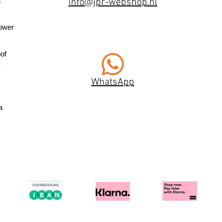
a
info@jpr-webshop.nl
ower
of
WhatsApp
a