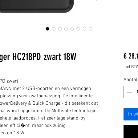
er HC218PD zwart 18W
€ 28,
incl.BT
Aantal
PD zwart
MANN met 2 USB-poorten en een vermogen
plossing voor uw toepassing. De intelligente
owerDelivery & Quick Charge - dit betekent dat
maal wordt opgeladen. De Multisafe technologie
In w
 gehele laadproces. Het zeer lage stand-by
leen effici�nt. maar ook zuinig.
ten en 18 W