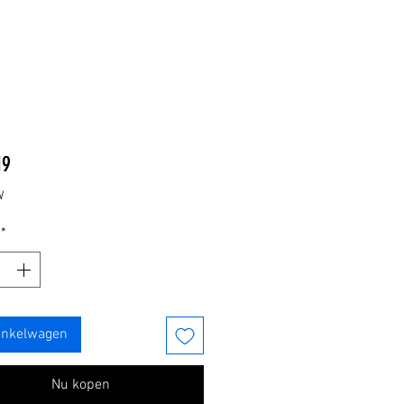
Prijs
19
W
*
inkelwagen
Nu kopen