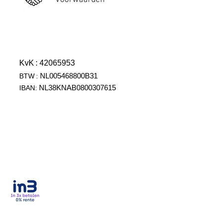
Voorwaarden
KvK
: 42065953
NL005468800B31
BTW
:
NL38KNAB0800307615
IBAN: