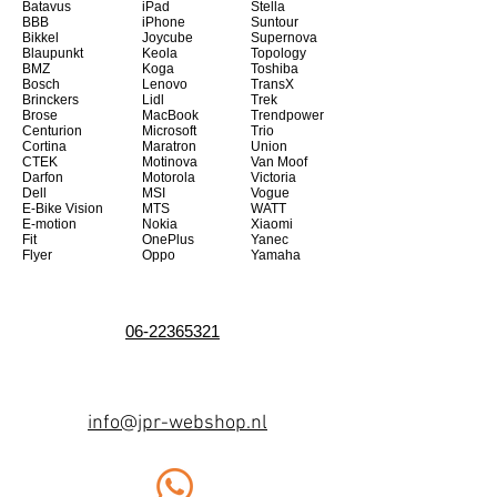
Batavus
iPad
Stella
BBB
iPhone
Suntour
Bikkel
Joycube
Supernova
Blaupunkt
Keola
Topology
BMZ
Koga
Toshiba
Bosch
Lenovo
TransX
Brinckers
Lidl
Trek
Brose
MacBook
Trendpower
Centurion
Microsoft
Trio
Cortina
Maratron
Union
CTEK
Motinova
Van Moof
Darfon
Motorola
Victoria
Dell
MSI
Vogue
E-Bike Vision
MTS
WATT
E-motion
Nokia
Xiaomi
Fit
OnePlus
Yanec
Flyer
Oppo
Yamaha
06-22365321
info@jpr-webshop.nl