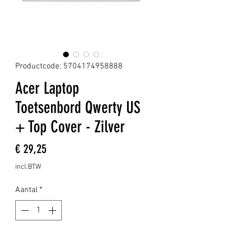
Productcode: 5704174958888
Acer Laptop
Toetsenbord Qwerty US
+ Top Cover - Zilver
Prijs
€ 29,25
incl.BTW
Aantal
*