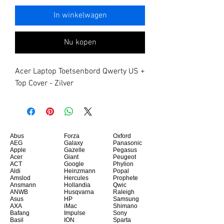
In winkelwagen
Nu kopen
Acer Laptop Toetsenbord Qwerty US + 
Top Cover - Zilver
Abus
Forza
Oxford
AEG
Galaxy
Panasonic
Apple
Gazelle
Pegasus
Acer
Giant
Peugeot
ACT
Google
Phylion
Aldi
Heinzmann
Popal
Amslod
Hercules
Prophete
Ansmann
Hollandia
Qwic
ANWB
Husqvarna
Raleigh
Asus
HP
Samsung
AXA
iMac
Shimano
Bafang
Impulse
Sony
Basil
ION
Sparta