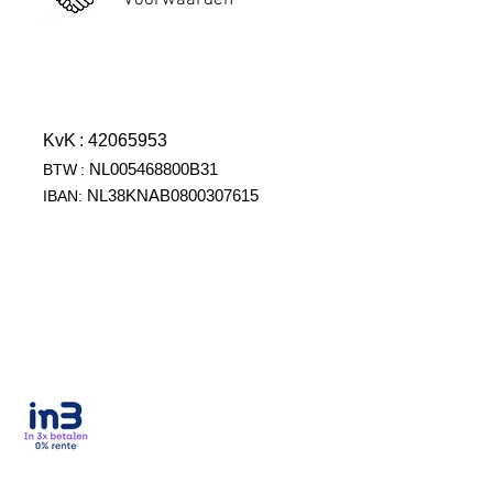
Voorwaarden
KvK
: 42065953
NL005468800B31
BTW
:
NL38KNAB0800307615
IBAN: