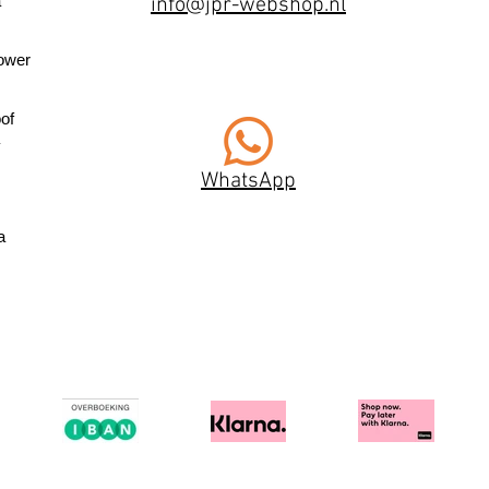
a
info@jpr-webshop.nl
ower
of
WhatsApp
a