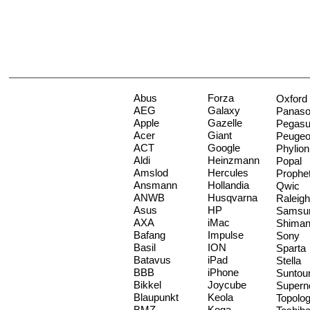
Abus
Forza
Oxford
AEG
Galaxy
Panaso
Apple
Gazelle
Pegas
Acer
Giant
Peugeo
ACT
Google
Phylion
Aldi
Heinzmann
Popal
Amslod
Hercules
Prophe
Ansmann
Hollandia
Qwic
ANWB
Husqvarna
Raleigh
Asus
HP
Samsu
AXA
iMac
Shima
Bafang
Impulse
Sony
Basil
ION
Sparta
Batavus
iPad
Stella
BBB
iPhone
Suntou
Bikkel
Joycube
Supern
Blaupunkt
Keola
Topolo
BMZ
Koga