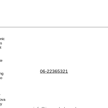
nic
us
t
te
06-22365321
ng
no
r
ova
gy