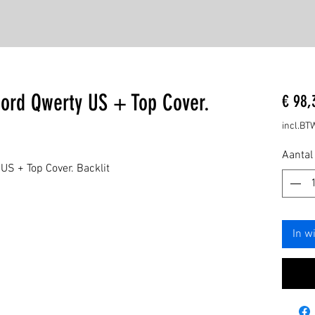
bord Qwerty US + Top Cover.
€ 98,
incl.BT
Aantal
US + Top Cover. Backlit
In w