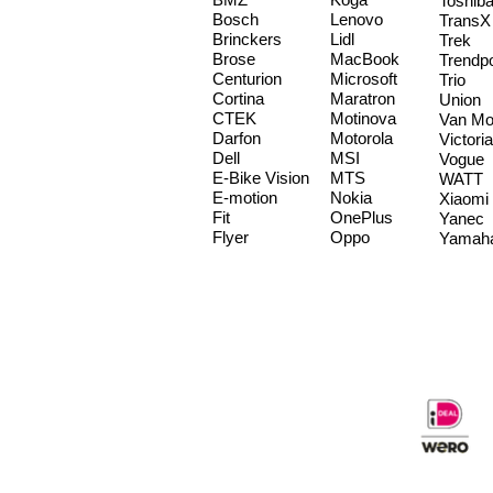
Toshib
Bosch
Lenovo
TransX
Brinckers
Lidl
Trek
Brose
MacBook
Trendp
Centurion
Microsoft
Trio
Cortina
Maratron
Union
CTEK
Motinova
Van Mo
Darfon
Motorola
Victoria
Dell
MSI
Vogue
E-Bike Vision
MTS
WATT
E-motion
Nokia
Xiaomi
Fit
OnePlus
Yanec
Flyer
Oppo
Yamah