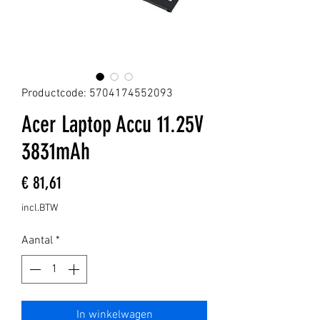
Productcode: 5704174552093
Acer Laptop Accu 11.25V
3831mAh
Prijs
€ 81,61
incl.BTW
Aantal
*
In winkelwagen