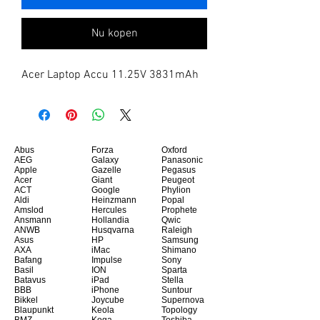
Nu kopen
Acer Laptop Accu 11.25V 3831mAh
Abus
Forza
Oxford
AEG
Galaxy
Panasonic
Apple
Gazelle
Pegasus
Acer
Giant
Peugeot
ACT
Google
Phylion
Aldi
Heinzmann
Popal
Amslod
Hercules
Prophete
Ansmann
Hollandia
Qwic
ANWB
Husqvarna
Raleigh
Asus
HP
Samsung
AXA
iMac
Shimano
Bafang
Impulse
Sony
Basil
ION
Sparta
Batavus
iPad
Stella
BBB
iPhone
Suntour
Bikkel
Joycube
Supernova
Blaupunkt
Keola
Topology