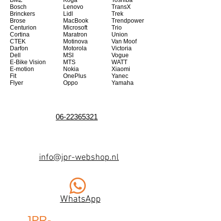
BMZ
Koga
Toshiba
Bosch
Lenovo
TransX
Brinckers
Lidl
Trek
Brose
MacBook
Trendpower
Centurion
Microsoft
Trio
Cortina
Maratron
Union
CTEK
Motinova
Van Moof
Darfon
Motorola
Victoria
Dell
MSI
Vogue
E-Bike Vision
MTS
WATT
E-motion
Nokia
Xiaomi
Fit
OnePlus
Yanec
Flyer
Oppo
Yamaha
06-22365321
info@jpr-webshop.nl
WhatsApp
JPR-