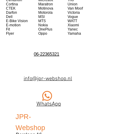
Centurion
Microsoft
Trio
Cortina
Maratron
Union
CTEK
Motinova
Van Moof
Darfon
Motorola
Victoria
Dell
MSI
Vogue
E-Bike Vision
MTS
WATT
E-motion
Nokia
Xiaomi
Fit
OnePlus
Yanec
Flyer
Oppo
Yamaha
06-22365321
info@jpr-webshop.nl
WhatsApp
JPR-
Webshop