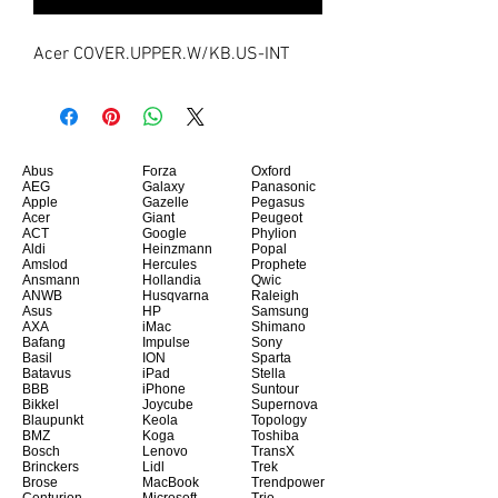
Acer COVER.UPPER.W/KB.US-INT
Abus
Forza
Oxford
AEG
Galaxy
Panasonic
Apple
Gazelle
Pegasus
Acer
Giant
Peugeot
ACT
Google
Phylion
Aldi
Heinzmann
Popal
Amslod
Hercules
Prophete
Ansmann
Hollandia
Qwic
ANWB
Husqvarna
Raleigh
Asus
HP
Samsung
AXA
iMac
Shimano
Bafang
Impulse
Sony
Basil
ION
Sparta
Batavus
iPad
Stella
BBB
iPhone
Suntour
Bikkel
Joycube
Supernova
Blaupunkt
Keola
Topology
BMZ
Koga
Toshiba
Bosch
Lenovo
TransX
Brinckers
Lidl
Trek
Brose
MacBook
Trendpower