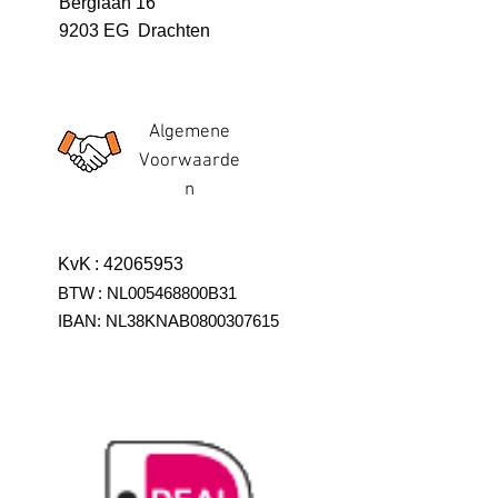
Berglaan 16
9203 EG Drachten
Algemene
Voorwaarde
n
KvK
:
42065953
BTW
:
NL005468800B31
IBAN:
NL38KNAB0800307615