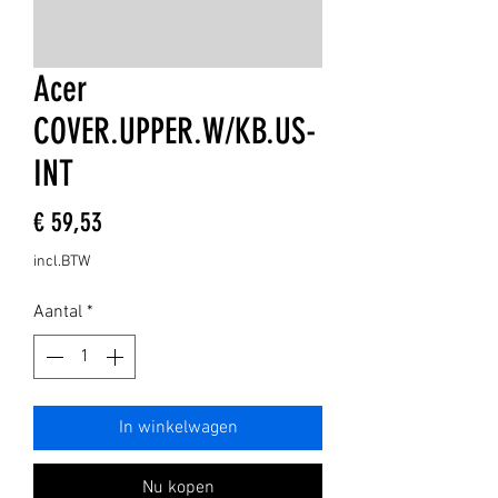
Acer
COVER.UPPER.W/KB.US-
INT
Prijs
€ 59,53
incl.BTW
Aantal
*
In winkelwagen
Nu kopen