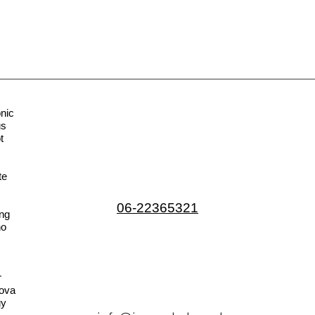
nic
us
t
te
06-22365321
ng
no
r
ova
gy