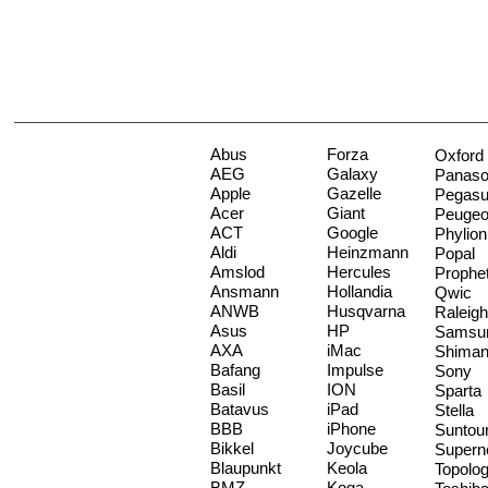
Abus
Forza
Oxford
AEG
Galaxy
Panaso
Apple
Gazelle
Pegas
Acer
Giant
Peugeo
ACT
Google
Phylion
Aldi
Heinzmann
Popal
Amslod
Hercules
Prophe
Ansmann
Hollandia
Qwic
ANWB
Husqvarna
Raleigh
Asus
HP
Samsu
AXA
iMac
Shima
Bafang
Impulse
Sony
Basil
ION
Sparta
Batavus
iPad
Stella
BBB
iPhone
Suntou
Bikkel
Joycube
Supern
Blaupunkt
Keola
Topolo
BMZ
Koga