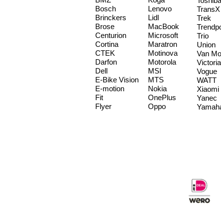
Toshib
Bosch
Lenovo
TransX
Brinckers
Lidl
Trek
Brose
MacBook
Trendp
Centurion
Microsoft
Trio
Cortina
Maratron
Union
CTEK
Motinova
Van Mo
Darfon
Motorola
Victoria
Dell
MSI
Vogue
E-Bike Vision
MTS
WATT
E-motion
Nokia
Xiaomi
Fit
OnePlus
Yanec
Flyer
Oppo
Yamah