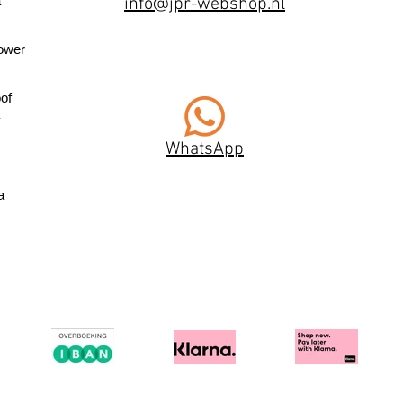
a
info@jpr-webshop.nl
ower
of
WhatsApp
a