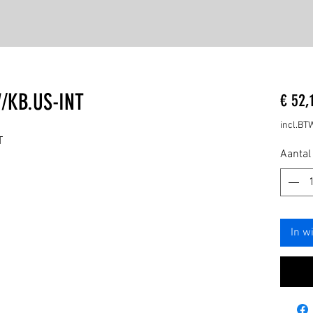
/KB.US-INT
€ 52,
incl.BT
T
Aantal
In w