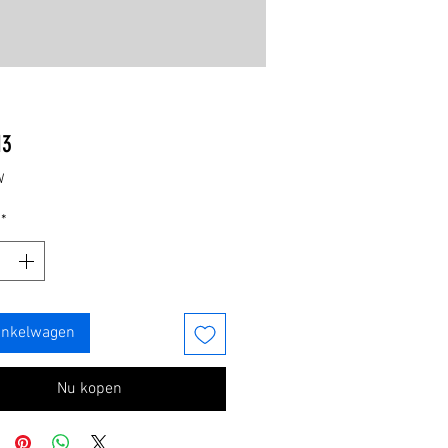
Prijs
13
W
*
inkelwagen
Nu kopen