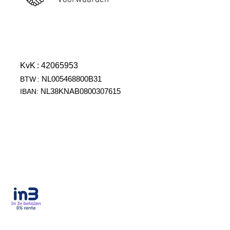
Voorwaarden
KvK
: 42065953
NL005468800B31
BTW
:
NL38KNAB0800307615
IBAN: