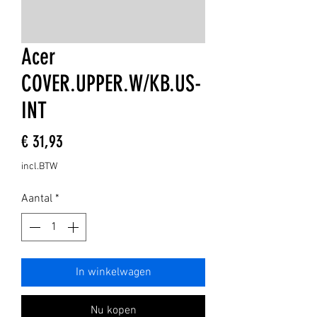
Acer
COVER.UPPER.W/KB.US-
INT
Prijs
€ 31,93
incl.BTW
Aantal
*
In winkelwagen
Nu kopen