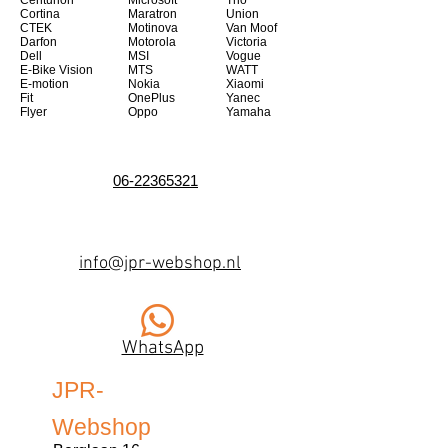
Centurion
Microsoft
Trio
Cortina
Maratron
Union
CTEK
Motinova
Van Moof
Darfon
Motorola
Victoria
Dell
MSI
Vogue
E-Bike Vision
MTS
WATT
E-motion
Nokia
Xiaomi
Fit
OnePlus
Yanec
Flyer
Oppo
Yamaha
06-22365321
info@jpr-webshop.nl
WhatsApp
JPR-
Webshop