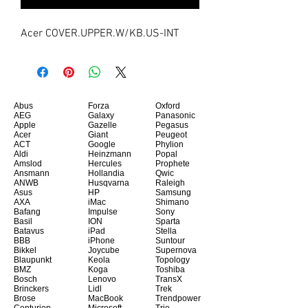
Acer COVER.UPPER.W/KB.US-INT
Abus
Forza
Oxford
AEG
Galaxy
Panasonic
Apple
Gazelle
Pegasus
Acer
Giant
Peugeot
ACT
Google
Phylion
Aldi
Heinzmann
Popal
Amslod
Hercules
Prophete
Ansmann
Hollandia
Qwic
ANWB
Husqvarna
Raleigh
Asus
HP
Samsung
AXA
iMac
Shimano
Bafang
Impulse
Sony
Basil
ION
Sparta
Batavus
iPad
Stella
BBB
iPhone
Suntour
Bikkel
Joycube
Supernova
Blaupunkt
Keola
Topology
BMZ
Koga
Toshiba
Bosch
Lenovo
TransX
Brinckers
Lidl
Trek
Brose
MacBook
Trendpower