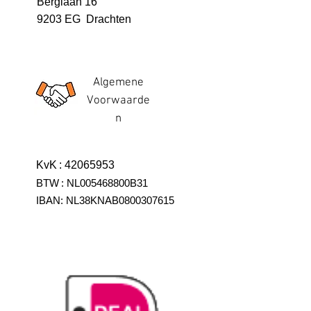
Berglaan 16
9203 EG Drachten
Algemene
Voorwaarde
n
KvK
:
42065953
BTW
:
NL005468800B31
IBAN:
NL38KNAB0800307615