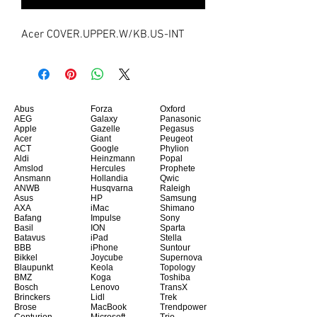
Acer COVER.UPPER.W/KB.US-INT
Abus
Forza
Oxford
AEG
Galaxy
Panasonic
Apple
Gazelle
Pegasus
Acer
Giant
Peugeot
ACT
Google
Phylion
Aldi
Heinzmann
Popal
Amslod
Hercules
Prophete
Ansmann
Hollandia
Qwic
ANWB
Husqvarna
Raleigh
Asus
HP
Samsung
AXA
iMac
Shimano
Bafang
Impulse
Sony
Basil
ION
Sparta
Batavus
iPad
Stella
BBB
iPhone
Suntour
Bikkel
Joycube
Supernova
Blaupunkt
Keola
Topology
BMZ
Koga
Toshiba
Bosch
Lenovo
TransX
Brinckers
Lidl
Trek
Brose
MacBook
Trendpower