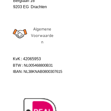
Berglaan 16
9203 EG Drachten
Algemene
Voorwaarde
n
KvK
:
42065953
BTW
:
NL005468800B31
IBAN:
NL38KNAB0800307615