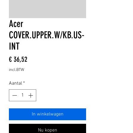
Acer
COVER.UPPER.W/KB.US-
INT
Prijs
€ 36,52
incl.BTW
Aantal
*
In winkelwagen
Nu kopen