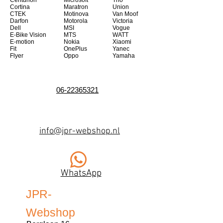
Centurion
Microsoft
Trio
Cortina
Maratron
Union
CTEK
Motinova
Van Moof
Darfon
Motorola
Victoria
Dell
MSI
Vogue
E-Bike Vision
MTS
WATT
E-motion
Nokia
Xiaomi
Fit
OnePlus
Yanec
Flyer
Oppo
Yamaha
06-22365321
info@jpr-webshop.nl
WhatsApp
JPR-
Webshop