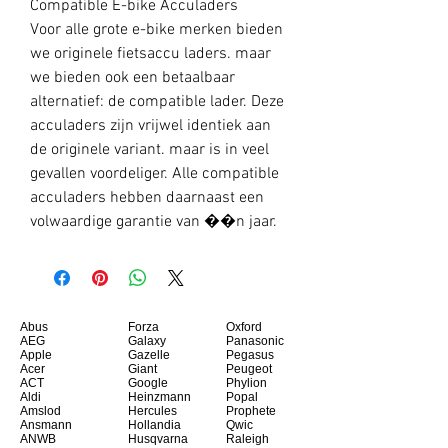
Compatible E-bike Acculaders
Voor alle grote e-bike merken bieden
we originele fietsaccu laders. maar
we bieden ook een betaalbaar
alternatief: de compatible lader. Deze
acculaders zijn vrijwel identiek aan
de originele variant. maar is in veel
gevallen voordeliger. Alle compatible
acculaders hebben daarnaast een
volwaardige garantie van ��n jaar.
Abus
Forza
Oxford
AEG
Galaxy
Panasonic
Apple
Gazelle
Pegasus
Acer
Giant
Peugeot
ACT
Google
Phylion
Aldi
Heinzmann
Popal
Amslod
Hercules
Prophete
Ansmann
Hollandia
Qwic
ANWB
Husqvarna
Raleigh