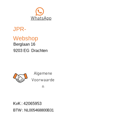
WhatsApp
JPR-
Webshop
Berglaan 16
9203 EG Drachten
Algemene
Voorwaarde
n
KvK
:
42065953
BTW
:
NL005468800B31