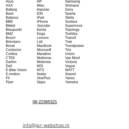
Asus
HP
Samsung
AXA
iMac
Shimano
Bafang
Impulse
Sony
Basil
ION
Sparta
Batavus
iPad
Stella
BBB
iPhone
Suntour
Bikkel
Joycube
Supernova
Blaupunkt
Keola
Topology
BMZ
Koga
Toshiba
Bosch
Lenovo
TransX
Brinckers
Lidl
Trek
Brose
MacBook
Trendpower
Centurion
Microsoft
Trio
Cortina
Maratron
Union
CTEK
Motinova
Van Moof
Darfon
Motorola
Victoria
Dell
MSI
Vogue
E-Bike Vision
MTS
WATT
E-motion
Nokia
Xiaomi
Fit
OnePlus
Yanec
Flyer
Oppo
Yamaha
06-22365321
info@jpr-webshop.nl