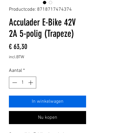
Productcode: 8718717474374
Acculader E-Bike 42V
2A 5-polig (Trapeze)
Prijs
€ 63,30
incl.BTW
Aantal
*
In winkelwagen
Nu kopen