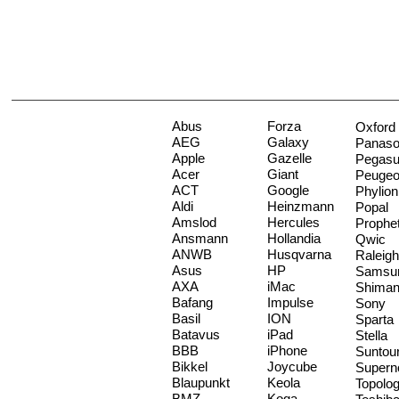
Abus
Forza
Oxford
AEG
Galaxy
Panaso
Apple
Gazelle
Pegas
Acer
Giant
Peugeo
ACT
Google
Phylion
Aldi
Heinzmann
Popal
Amslod
Hercules
Prophe
Ansmann
Hollandia
Qwic
ANWB
Husqvarna
Raleigh
Asus
HP
Samsu
AXA
iMac
Shima
Bafang
Impulse
Sony
Basil
ION
Sparta
Batavus
iPad
Stella
BBB
iPhone
Suntou
Bikkel
Joycube
Supern
Blaupunkt
Keola
Topolo
BMZ
Koga