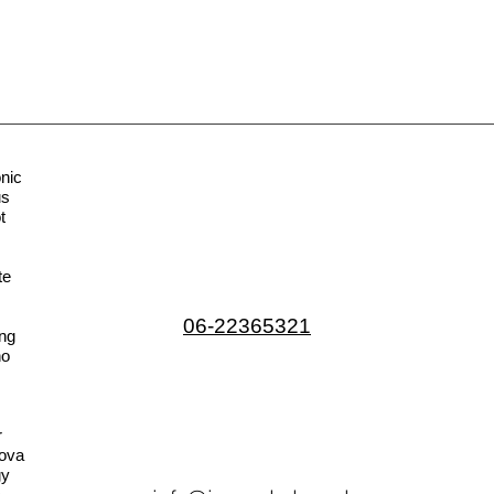
nic
us
t
te
06-22365321
ng
no
r
ova
gy