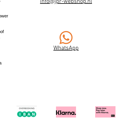
a
info@jpr-webshop.nl
ower
of
WhatsApp
a