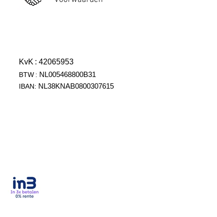
Voorwaarden
KvK
: 42065953
NL005468800B31
BTW
:
NL38KNAB0800307615
IBAN: