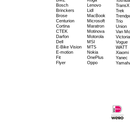
Toshib
Bosch
Lenovo
TransX
Brinckers
Lidl
Trek
Brose
MacBook
Trendp
Centurion
Microsoft
Trio
Cortina
Maratron
Union
CTEK
Motinova
Van Mo
Darfon
Motorola
Victoria
Dell
MSI
Vogue
E-Bike Vision
MTS
WATT
E-motion
Nokia
Xiaomi
Fit
OnePlus
Yanec
Flyer
Oppo
Yamah