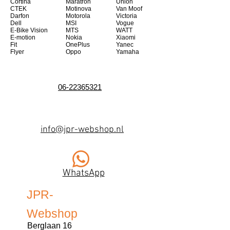
Cortina
Maratron
Union
CTEK
Motinova
Van Moof
Darfon
Motorola
Victoria
Dell
MSI
Vogue
E-Bike Vision
MTS
WATT
E-motion
Nokia
Xiaomi
Fit
OnePlus
Yanec
Flyer
Oppo
Yamaha
06-22365321
info@jpr-webshop.nl
WhatsApp
JPR-
Webshop
Berglaan 16