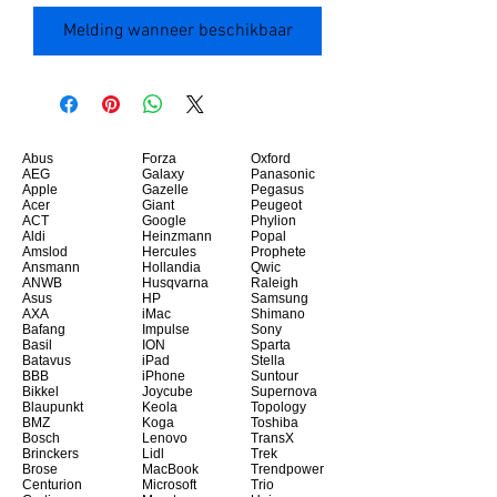
Melding wanneer beschikbaar
Abus
Forza
Oxford
AEG
Galaxy
Panasonic
Apple
Gazelle
Pegasus
Acer
Giant
Peugeot
ACT
Google
Phylion
Aldi
Heinzmann
Popal
Amslod
Hercules
Prophete
Ansmann
Hollandia
Qwic
ANWB
Husqvarna
Raleigh
Asus
HP
Samsung
AXA
iMac
Shimano
Bafang
Impulse
Sony
Basil
ION
Sparta
Batavus
iPad
Stella
BBB
iPhone
Suntour
Bikkel
Joycube
Supernova
Blaupunkt
Keola
Topology
BMZ
Koga
Toshiba
Bosch
Lenovo
TransX
Brinckers
Lidl
Trek
Brose
MacBook
Trendpower
Centurion
Microsoft
Trio