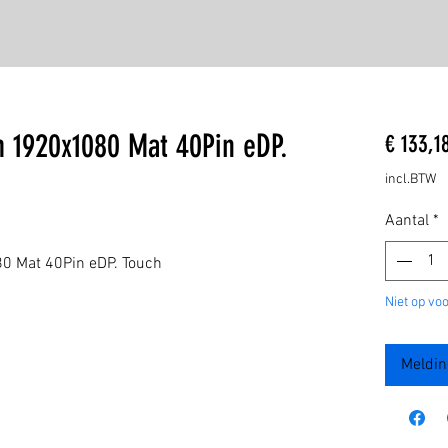
m 1920x1080 Mat 40Pin eDP.
€ 133,1
incl.BTW
Aantal
*
0 Mat 40Pin eDP. Touch
Niet op vo
Meldin