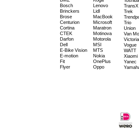
Toshib
Bosch
Lenovo
TransX
Brinckers
Lidl
Trek
Brose
MacBook
Trendp
Centurion
Microsoft
Trio
Cortina
Maratron
Union
CTEK
Motinova
Van Mo
Darfon
Motorola
Victoria
Dell
MSI
Vogue
E-Bike Vision
MTS
WATT
E-motion
Nokia
Xiaomi
Fit
OnePlus
Yanec
Flyer
Oppo
Yamah