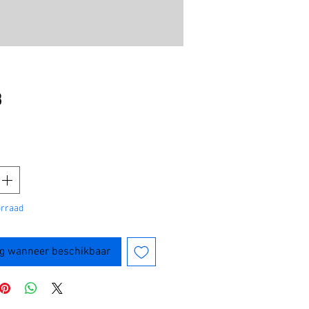
Prijs
8
orraad
g wanneer beschikbaar