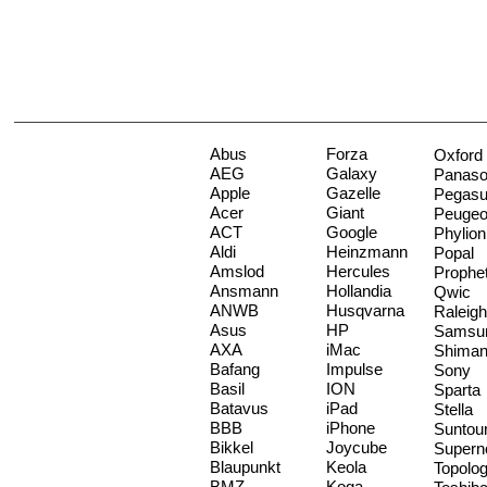
Abus
Forza
Oxford
AEG
Galaxy
Panaso
Apple
Gazelle
Pegas
Acer
Giant
Peugeo
ACT
Google
Phylion
Aldi
Heinzmann
Popal
Amslod
Hercules
Prophe
Ansmann
Hollandia
Qwic
ANWB
Husqvarna
Raleigh
Asus
HP
Samsu
AXA
iMac
Shima
Bafang
Impulse
Sony
Basil
ION
Sparta
Batavus
iPad
Stella
BBB
iPhone
Suntou
Bikkel
Joycube
Supern
Blaupunkt
Keola
Topolo
BMZ
Koga