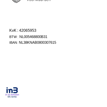
Voorwaarden
KvK
: 42065953
NL005468800B31
BTW
:
NL38KNAB0800307615
IBAN: