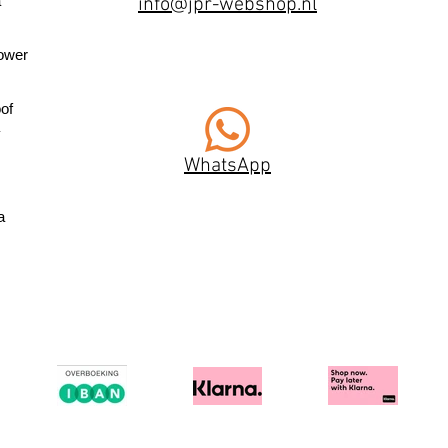
a
info@jpr-webshop.nl
ower
of
WhatsApp
a