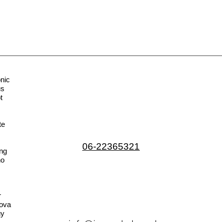
nic
us
t
te
06-22365321
ng
no
r
ova
gy