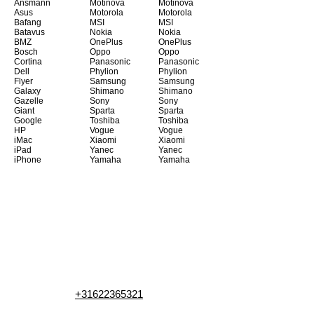
Ansmann
Motinova
Motinova
Asus
Motorola
Motorola
Bafang
MSI
MSI
Batavus
Nokia
Nokia
BMZ
OnePlus
OnePlus
Bosch
Oppo
Oppo
Cortina
Panasonic
Panasonic
Dell
Phylion
Phylion
Flyer
Samsung
Samsung
Galaxy
Shimano
Shimano
Gazelle
Sony
Sony
Giant
Sparta
Sparta
Google
Toshiba
Toshiba
HP
Vogue
Vogue
iMac
Xiaomi
Xiaomi
iPad
Yanec
Yanec
iPhone
Yamaha
Yamaha
+31622365321