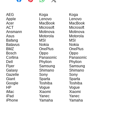
AEG
Koga
Koga
Apple
Lenovo
Lenovo
Acer
MacBook
MacBook
ACT
Microsoft
Microsoft
Ansmann
Motinova
Motinova
Asus
Motorola
Motorola
Bafang
MSI
MSI
Batavus
Nokia
Nokia
BMZ
OnePlus
OnePlus
Bosch
Oppo
Oppo
Cortina
Panasonic
Panasonic
Dell
Phylion
Phylion
Flyer
Samsung
Samsung
Galaxy
Shimano
Shimano
Gazelle
Sony
Sony
Giant
Sparta
Sparta
Google
Toshiba
Toshiba
HP
Vogue
Vogue
iMac
Xiaomi
Xiaomi
iPad
Yanec
Yanec
iPhone
Yamaha
Yamaha