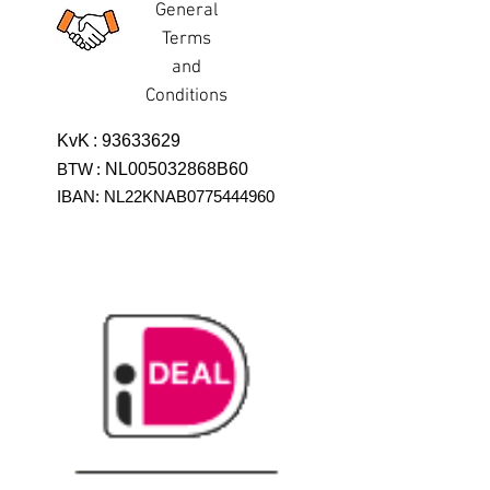
General
Terms
and
Conditions
KvK
:
93633629
BTW
:
NL005032868B60
IBAN: NL22KNAB0775444960