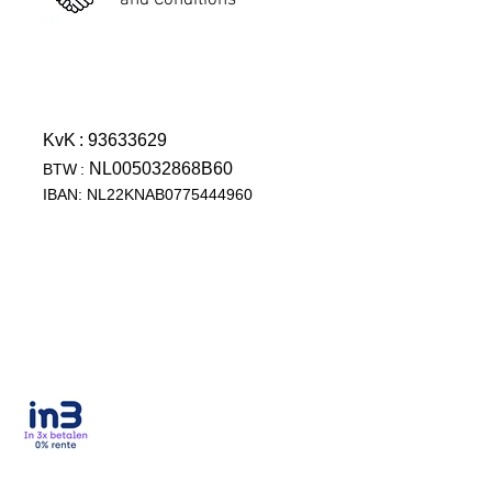
and Conditions
KvK
: 93633629
NL005032868B60
BTW
:
IBAN: NL22KNAB0775444960