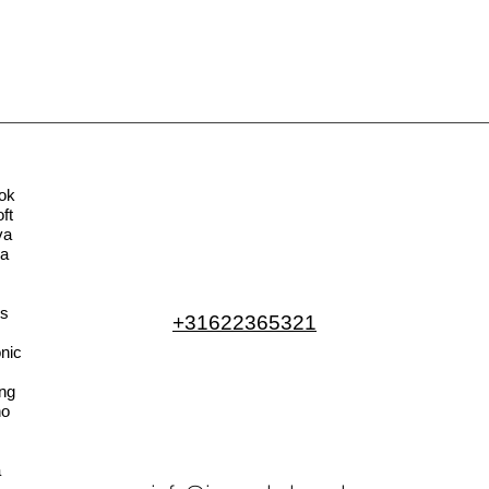
ok
ft
va
la
s
+31622365321
nic
ng
no
a