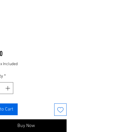
Price
0
ax Included
ty
*
to Cart
Buy Now