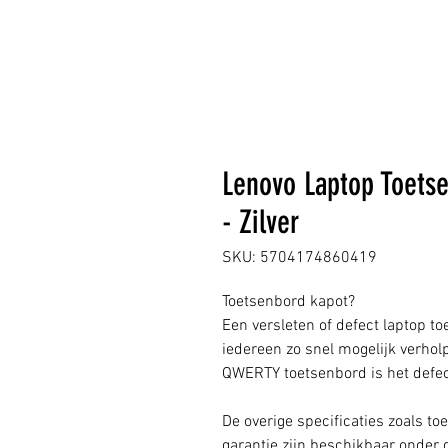
Lenovo Laptop Toets
- Zilver
SKU: 5704174860419
Toetsenbord kapot?
Een versleten of defect laptop to
iedereen zo snel mogelijk verhol
QWERTY toetsenbord is het defec
De overige specificaties zoals to
garantie zijn beschikbaar onder 