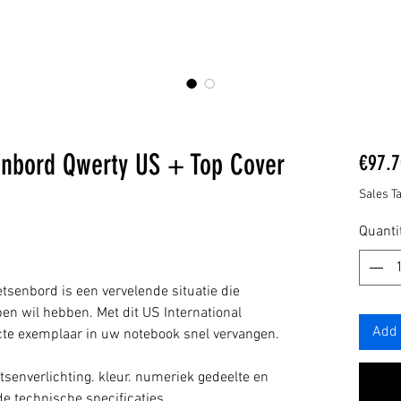
enbord Qwerty US + Top Cover
€97.7
Sales T
Quanti
etsenbord is een vervelende situatie die
pen wil hebben. Met dit US International
Add 
te exemplaar in uw notebook snel vervangen.
etsenverlichting. kleur. numeriek gedeelte en
de technische specificaties.