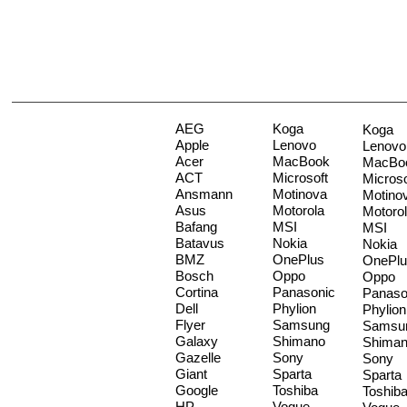
AEG
Koga
Koga
Apple
Lenovo
Lenovo
Acer
MacBook
MacBo
ACT
Microsoft
Microso
Ansmann
Motinova
Motino
Asus
Motorola
Motoro
Bafang
MSI
MSI
Batavus
Nokia
Nokia
BMZ
OnePlus
OnePlu
Bosch
Oppo
Oppo
Cortina
Panasonic
Panaso
Dell
Phylion
Phylion
Flyer
Samsung
Samsu
Galaxy
Shimano
Shima
Gazelle
Sony
Sony
Giant
Sparta
Sparta
Google
Toshiba
Toshib
HP
Vogue