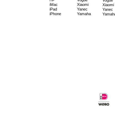
Vogue
iMac
Xiaomi
Xiaomi
iPad
Yanec
Yanec
iPhone
Yamaha
Yamah