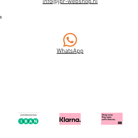
info@jpr-webshop.nl
a
WhatsApp