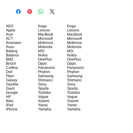
AEG
Koga
Koga
Apple
Lenovo
Lenovo
Acer
MacBook
MacBook
ACT
Microsoft
Microsoft
Ansmann
Motinova
Motinova
Asus
Motorola
Motorola
Bafang
MSI
MSI
Batavus
Nokia
Nokia
BMZ
OnePlus
OnePlus
Bosch
Oppo
Oppo
Cortina
Panasonic
Panasonic
Dell
Phylion
Phylion
Flyer
Samsung
Samsung
Galaxy
Shimano
Shimano
Gazelle
Sony
Sony
Giant
Sparta
Sparta
Google
Toshiba
Toshiba
HP
Vogue
Vogue
iMac
Xiaomi
Xiaomi
iPad
Yanec
Yanec
iPhone
Yamaha
Yamaha