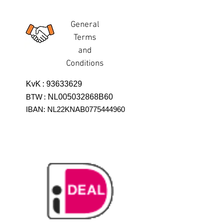
General
Terms
and
Conditions
KvK
:
93633629
BTW
:
NL005032868B60
IBAN: NL22KNAB0775444960