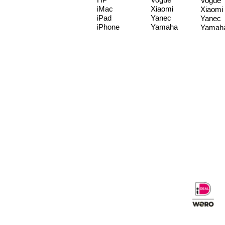
Vogue
iMac
Xiaomi
Xiaomi
iPad
Yanec
Yanec
iPhone
Yamaha
Yamah