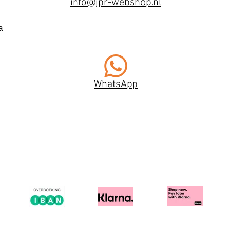
info@jpr-webshop.nl
a
WhatsApp