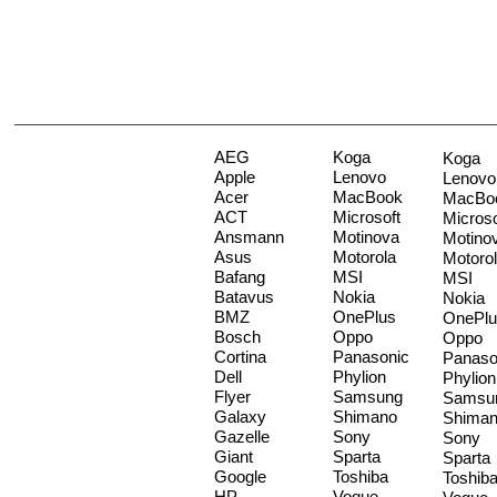
AEG
Koga
Koga
Apple
Lenovo
Lenovo
Acer
MacBook
MacBo
ACT
Microsoft
Microso
Ansmann
Motinova
Motino
Asus
Motorola
Motoro
Bafang
MSI
MSI
Batavus
Nokia
Nokia
BMZ
OnePlus
OnePlu
Bosch
Oppo
Oppo
Cortina
Panasonic
Panaso
Dell
Phylion
Phylion
Flyer
Samsung
Samsu
Galaxy
Shimano
Shima
Gazelle
Sony
Sony
Giant
Sparta
Sparta
Google
Toshiba
Toshib
HP
Vogue