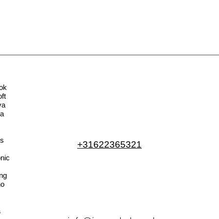
ok
ft
va
la
s
+31622365321
nic
ng
no
a