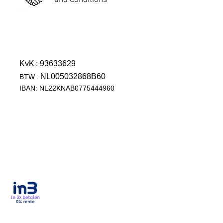
and Conditions
KvK
: 93633629
NL005032868B60
BTW
:
IBAN: NL22KNAB0775444960