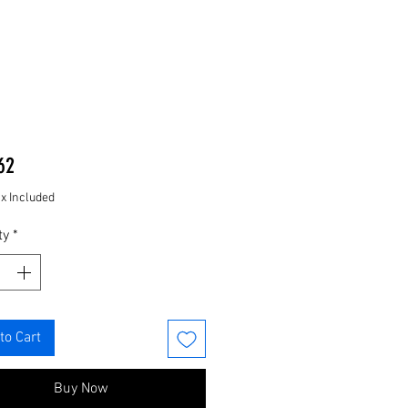
Price
62
ax Included
ty
*
to Cart
Buy Now