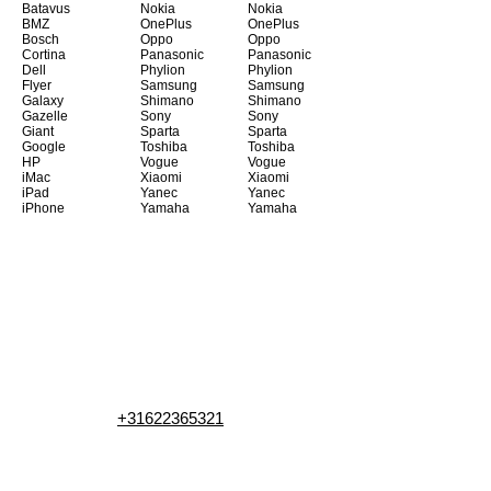
Batavus
Nokia
Nokia
BMZ
OnePlus
OnePlus
Bosch
Oppo
Oppo
Cortina
Panasonic
Panasonic
Dell
Phylion
Phylion
Flyer
Samsung
Samsung
Galaxy
Shimano
Shimano
Gazelle
Sony
Sony
Giant
Sparta
Sparta
Google
Toshiba
Toshiba
HP
Vogue
Vogue
iMac
Xiaomi
Xiaomi
iPad
Yanec
Yanec
iPhone
Yamaha
Yamaha
+31622365321