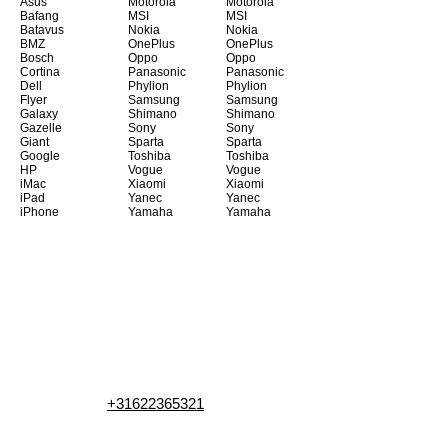
Asus
Motorola
Motorola
Bafang
MSI
MSI
Batavus
Nokia
Nokia
BMZ
OnePlus
OnePlus
Bosch
Oppo
Oppo
Cortina
Panasonic
Panasonic
Dell
Phylion
Phylion
Flyer
Samsung
Samsung
Galaxy
Shimano
Shimano
Gazelle
Sony
Sony
Giant
Sparta
Sparta
Google
Toshiba
Toshiba
HP
Vogue
Vogue
iMac
Xiaomi
Xiaomi
iPad
Yanec
Yanec
iPhone
Yamaha
Yamaha
+31622365321