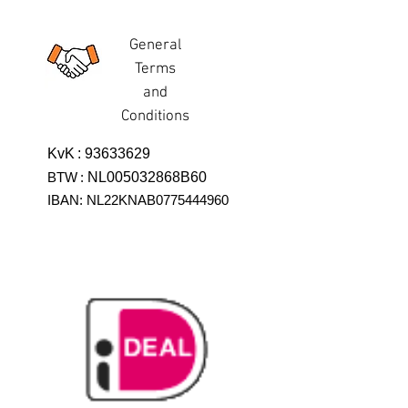
General
Terms
and
Conditions
KvK
:
93633629
BTW
:
NL005032868B60
IBAN: NL22KNAB0775444960