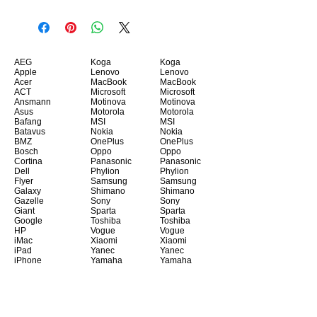
AEG
Koga
Koga
Apple
Lenovo
Lenovo
Acer
MacBook
MacBook
ACT
Microsoft
Microsoft
Ansmann
Motinova
Motinova
Asus
Motorola
Motorola
Bafang
MSI
MSI
Batavus
Nokia
Nokia
BMZ
OnePlus
OnePlus
Bosch
Oppo
Oppo
Cortina
Panasonic
Panasonic
Dell
Phylion
Phylion
Flyer
Samsung
Samsung
Galaxy
Shimano
Shimano
Gazelle
Sony
Sony
Giant
Sparta
Sparta
Google
Toshiba
Toshiba
HP
Vogue
Vogue
iMac
Xiaomi
Xiaomi
iPad
Yanec
Yanec
iPhone
Yamaha
Yamaha